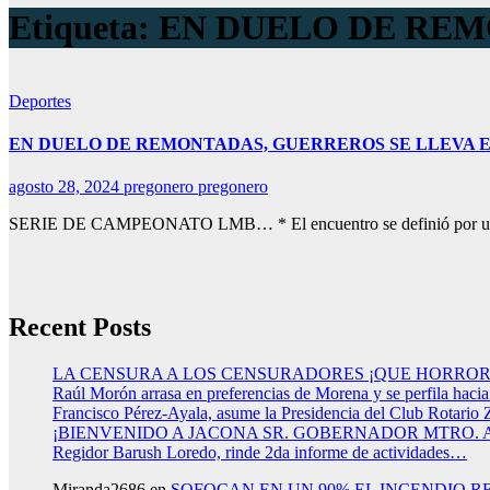
Etiqueta:
EN DUELO DE RE
Deportes
EN DUELO DE REMONTADAS, GUERREROS SE LLEVA EL
agosto 28, 2024
pregonero pregonero
SERIE DE CAMPEONATO LMB… * El encuentro se definió por un erro
Recent Posts
LA CENSURA A LOS CENSURADORES ¡QUE HORROR
Raúl Morón arrasa en preferencias de Morena y se perfila haci
Francisco Pérez-Ayala, asume la Presidencia del Club Rotario 
¡BIENVENIDO A JACONA SR. GOBERNADOR MTRO.
Regidor Barush Loredo, rinde 2da informe de actividades…
Miranda2686
en
SOFOCAN EN UN 90% EL INCENDIO R