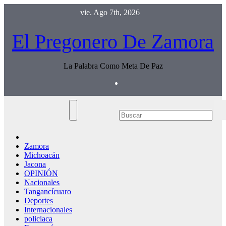
Saltar
vie. Ago 7th, 2026
al
contenido
El Pregonero De Zamora
La Palabra Como Meta De Paz
Zamora
Michoacán
Jacona
OPINIÓN
Nacionales
Tangancícuaro
Deportes
Internacionales
policiaca