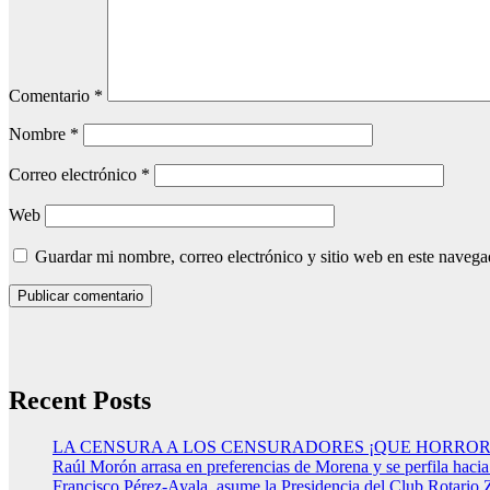
Comentario
*
Nombre
*
Correo electrónico
*
Web
Guardar mi nombre, correo electrónico y sitio web en este naveg
Recent Posts
LA CENSURA A LOS CENSURADORES ¡QUE HORROR
Raúl Morón arrasa en preferencias de Morena y se perfila haci
Francisco Pérez-Ayala, asume la Presidencia del Club Rotario 