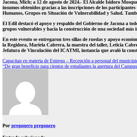
Jacona, Mich; a 12 de agosto de 2024.- El Alcalde Isidoro Mosque
insumos obtenidos gracias a las inscripciones de los participant
Humanos, Grupos en Situación de Vulnerabilidad y Salud. También 
El Edil destacó el apoyo y respaldo del Gobierno de Jacona a todo
grupos vulnerables y hacia la construcción de una sociedad más i
En este evento se entregaron tres sillas de ruedas y apoyo econó
la Regidora, Mariela Cabrera, la maestra del taller, Leticia Cab
Jefatura de Vinculación del ICATMI, instancia que avaló la cons
Navegación
Capacitan en materia de Entrega – Recepción a personal del municipi
“De gran beneficio para cientos de estudiantes la apertura del Ca
de
entradas
Por
pregonero pregonero