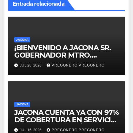
Entrada relacionada
JACONA
¡BIENVENIDO A JACONA SR.
GOBERNADOR MTRO.
ALFREDO RAMÍREZ
JUL 28, 2026
PREGONERO PREGONERO
BEDOLLA!
JACONA
JACONA CUENTA YA CON 97%
DE COBERTURA EN SERVICIO
DE ELECTRIFICACIÓN Y
JUL 16, 2026
PREGONERO PREGONERO