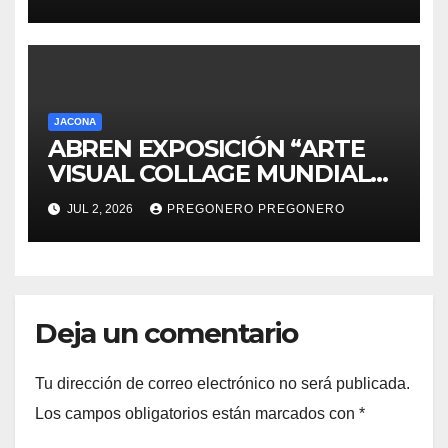
ALUMBRADO PÚBLICO
JACONA
ABREN EXPOSICIÓN “ARTE
VISUAL COLLAGE MUNDIAL
DE FUTBOL 2026” EN JACONA
JUL 2, 2026
PREGONERO PREGONERO
Deja un comentario
Tu dirección de correo electrónico no será publicada.
Los campos obligatorios están marcados con
*