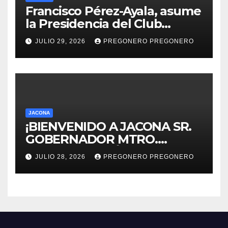
Francisco Pérez-Ayala, asume
la Presidencia del Club
Rotario Zamora Industrial,
JULIO 29, 2026
PREGONERO PREGONERO
para el periodo 2026–2027
JACONA
¡BIENVENIDO A JACONA SR.
GOBERNADOR MTRO.
ALFREDO RAMÍREZ
JULIO 28, 2026
PREGONERO PREGONERO
BEDOLLA!