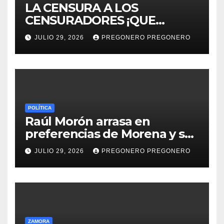
LA CENSURA A LOS
CENSURADORES ¡QUE
HORROR!
JULIO 29, 2026
PREGONERO PREGONERO
POLÍTICA
Raúl Morón arrasa en
preferencias de Morena y se
perfila hacia la gubernatura
JULIO 29, 2026
PREGONERO PREGONERO
de Michoacán en 2027
ZAMORA