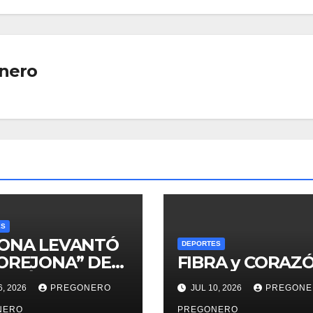
nero
ES
CONA LEVANTÓ
DEPORTES
 OREJONA” DE
FIBRA y CORAZ
PEÓN..!
6, 2026
PREGONERO
JUL 10, 2026
PREGONE
NERO
PREGONERO