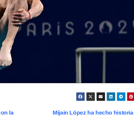
con la
Mijain López ha hecho histor