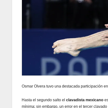
Osmar Olvera tuvo una destacada participación en
Hasta el segundo salto el
clavadista mexicano
es
mínima; sin embargo, un error en el tercer clavado