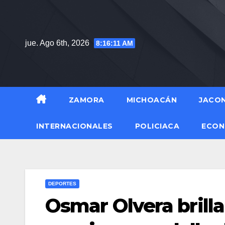
Saltar
al
contenido
jue. Ago 6th, 2026
8:16:12 AM
ZAMORA
MICHOACÁN
JACO
INTERNACIONALES
POLICIACA
ECON
DEPORTES
Osmar Olvera brilla