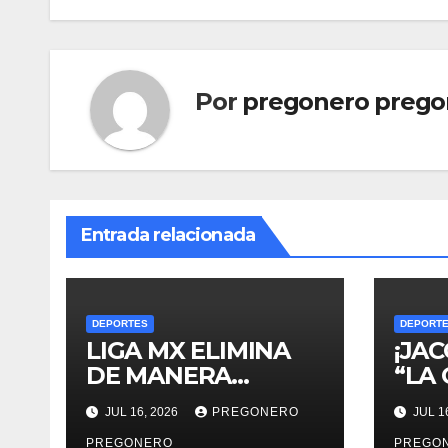
entradas
Por
pregonero prego
Entrada relacionada
DEPORTES
DEPORT
LIGA MX ELIMINA
¡JA
DE MANERA
“LA
DEFINITIVA EL
CAM
JUL 16, 2026
PREGONERO
JUL 1
ASCENSO Y
PREGONERO
PREGO