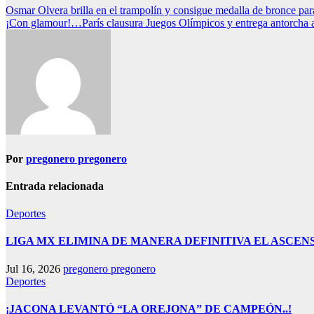
Navegación
Osmar Olvera brilla en el trampolín y consigue medalla de bronce pa
¡Con glamour!…París clausura Juegos Olímpicos y entrega antorcha
de
entradas
Por
pregonero pregonero
Entrada relacionada
Deportes
LIGA MX ELIMINA DE MANERA DEFINITIVA EL ASCE
Jul 16, 2026
pregonero pregonero
Deportes
¡JACONA LEVANTÓ “LA OREJONA” DE CAMPEÓN..!