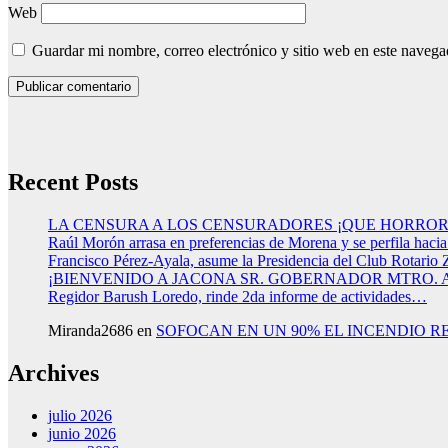
Web
Guardar mi nombre, correo electrónico y sitio web en este naveg
Recent Posts
LA CENSURA A LOS CENSURADORES ¡QUE HORROR
Raúl Morón arrasa en preferencias de Morena y se perfila haci
Francisco Pérez-Ayala, asume la Presidencia del Club Rotario 
¡BIENVENIDO A JACONA SR. GOBERNADOR MTRO.
Regidor Barush Loredo, rinde 2da informe de actividades…
Miranda2686
en
SOFOCAN EN UN 90% EL INCENDIO R
Archives
julio 2026
junio 2026