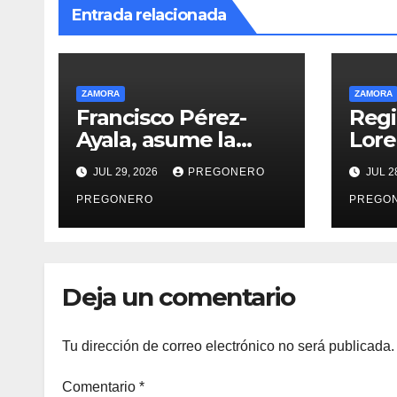
Entrada relacionada
ZAMORA
ZAMORA
Francisco Pérez-
Regi
Ayala, asume la
Lore
Presidencia del
info
JUL 29, 2026
PREGONERO
JUL 2
Club Rotario
acti
Zamora Industrial,
PREGONERO
PREGO
para el periodo
2026–2027
Deja un comentario
Tu dirección de correo electrónico no será publicada.
Comentario
*