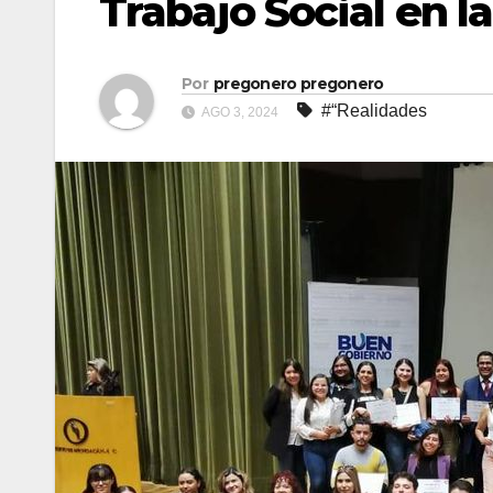
Trabajo Social en l
Por
pregonero pregonero
#“Realidades
AGO 3, 2024