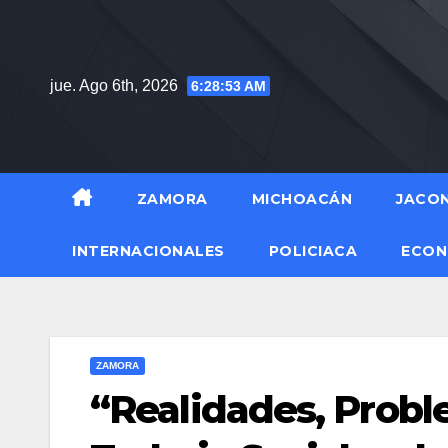
Saltar
al
contenido
jue. Ago 6th, 2026
6:28:54 AM
ZAMORA
MICHOACÁN
JACO
INTERNACIONALES
POLICIACA
ECON
ZAMORA
“Realidades, Probl