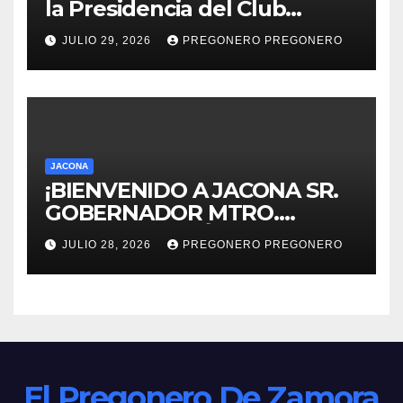
la Presidencia del Club
Rotario Zamora Industrial,
JULIO 29, 2026
PREGONERO PREGONERO
para el periodo 2026–2027
JACONA
¡BIENVENIDO A JACONA SR.
GOBERNADOR MTRO.
ALFREDO RAMÍREZ
JULIO 28, 2026
PREGONERO PREGONERO
BEDOLLA!
El Pregonero De Zamora