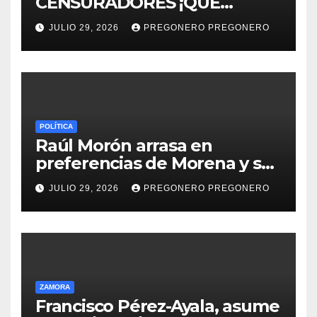
CENSURADORES ¡QUE
HORROR!
JULIO 29, 2026
PREGONERO PREGONERO
POLÍTICA
Raúl Morón arrasa en
preferencias de Morena y se
perfila hacia la gubernatura
JULIO 29, 2026
PREGONERO PREGONERO
de Michoacán en 2027
ZAMORA
Francisco Pérez-Ayala, asume