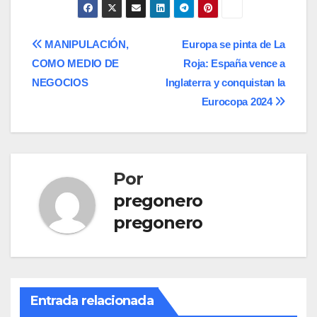
Navegación
MANIPULACIÓN,
Europa se pinta de La
COMO MEDIO DE
Roja: España vence a
de
NEGOCIOS
Inglaterra y conquistan la
entradas
Eurocopa 2024
Por
pregonero
pregonero
Entrada relacionada