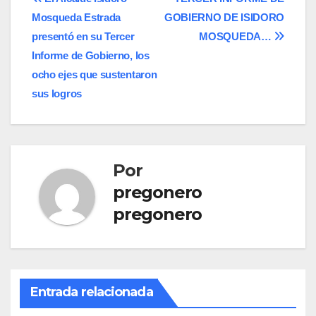
Navegación
Mosqueda Estrada
GOBIERNO DE ISIDORO
de
presentó en su Tercer
MOSQUEDA…
entradas
Informe de Gobierno, los
ocho ejes que sustentaron
sus logros
Por
pregonero
pregonero
Entrada relacionada