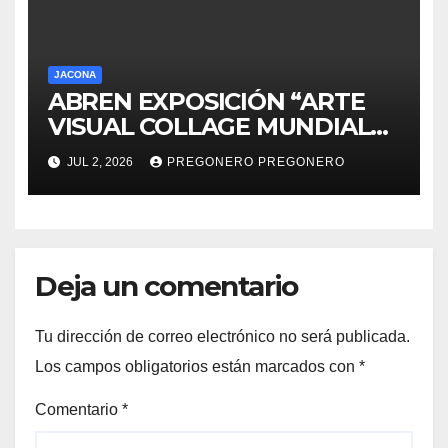
JACONA
ABREN EXPOSICIÓN “ARTE
VISUAL COLLAGE MUNDIAL
DE FUTBOL 2026” EN JACONA
JUL 2, 2026
PREGONERO PREGONERO
Deja un comentario
Tu dirección de correo electrónico no será publicada.
Los campos obligatorios están marcados con
*
Comentario
*