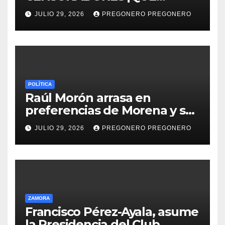
HORROR!
JULIO 29, 2026
PREGONERO PREGONERO
POLÍTICA
Raúl Morón arrasa en
preferencias de Morena y se
perfila hacia la gubernatura
JULIO 29, 2026
PREGONERO PREGONERO
de Michoacán en 2027
ZAMORA
Francisco Pérez-Ayala, asume
la Presidencia del Club