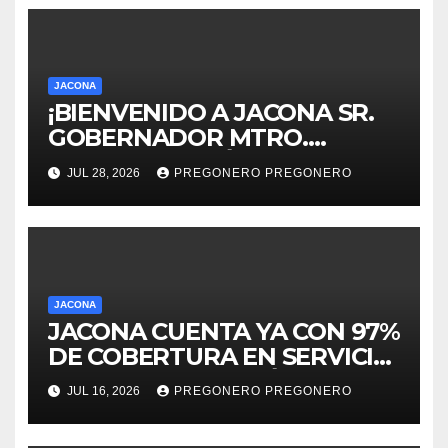
JACONA
¡BIENVENIDO A JACONA SR.
GOBERNADOR MTRO.
ALFREDO RAMÍREZ
JUL 28, 2026
PREGONERO PREGONERO
BEDOLLA!
JACONA
JACONA CUENTA YA CON 97%
DE COBERTURA EN SERVICIO
DE ELECTRIFICACIÓN Y
JUL 16, 2026
PREGONERO PREGONERO
ALUMBRADO PÚBLICO