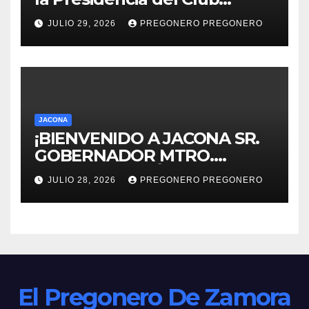
Rotario Zamora Industrial,
JULIO 29, 2026
PREGONERO PREGONERO
para el periodo 2026–2027
JACONA
¡BIENVENIDO A JACONA SR.
GOBERNADOR MTRO.
ALFREDO RAMÍREZ
JULIO 28, 2026
PREGONERO PREGONERO
BEDOLLA!
El Pregonero De Zamora