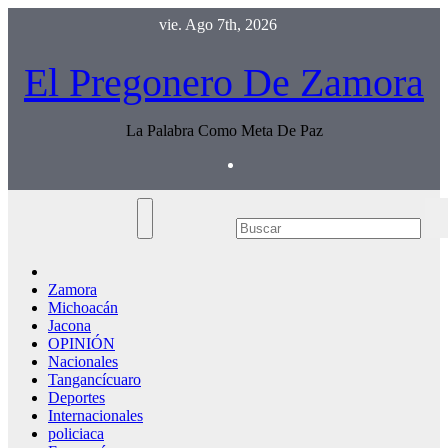
Saltar
vie. Ago 7th, 2026
al
contenido
El Pregonero De Zamora
La Palabra Como Meta De Paz
Zamora
Michoacán
Jacona
OPINIÓN
Nacionales
Tangancícuaro
Deportes
Internacionales
policiaca