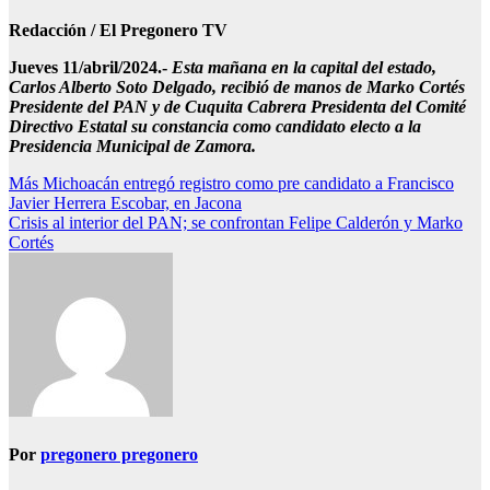
Redacción / El Pregonero TV
Jueves 11/abril/2024.-
Esta mañana en la capital del estado,
Carlos Alberto Soto Delgado, recibió de manos de Marko Cortés
Presidente del PAN y de Cuquita Cabrera Presidenta del Comité
Directivo Estatal su constancia como candidato electo a la
Presidencia Municipal de Zamora.
Navegación
Más Michoacán entregó registro como pre candidato a Francisco
Javier Herrera Escobar, en Jacona
de
Crisis al interior del PAN; se confrontan Felipe Calderón y Marko
entradas
Cortés
Por
pregonero pregonero