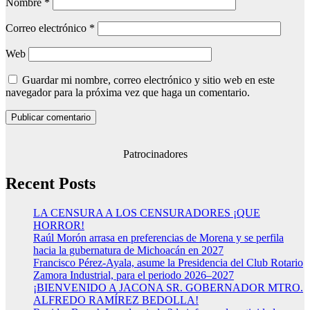
Nombre
*
Correo electrónico
*
Web
Guardar mi nombre, correo electrónico y sitio web en este
navegador para la próxima vez que haga un comentario.
Patrocinadores
Recent Posts
LA CENSURA A LOS CENSURADORES ¡QUE
HORROR!
Raúl Morón arrasa en preferencias de Morena y se perfila
hacia la gubernatura de Michoacán en 2027
Francisco Pérez-Ayala, asume la Presidencia del Club Rotario
Zamora Industrial, para el periodo 2026–2027
¡BIENVENIDO A JACONA SR. GOBERNADOR MTRO.
ALFREDO RAMÍREZ BEDOLLA!