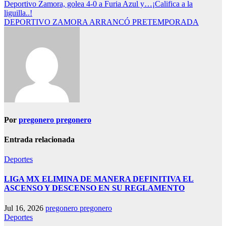
Navegación
Deportivo Zamora, golea 4-0 a Furia Azul y…¡Califica a la
liguilla..!
de
DEPORTIVO ZAMORA ARRANCÓ PRETEMPORADA
entradas
Por
pregonero pregonero
Entrada relacionada
Deportes
LIGA MX ELIMINA DE MANERA DEFINITIVA EL
ASCENSO Y DESCENSO EN SU REGLAMENTO
Jul 16, 2026
pregonero pregonero
Deportes