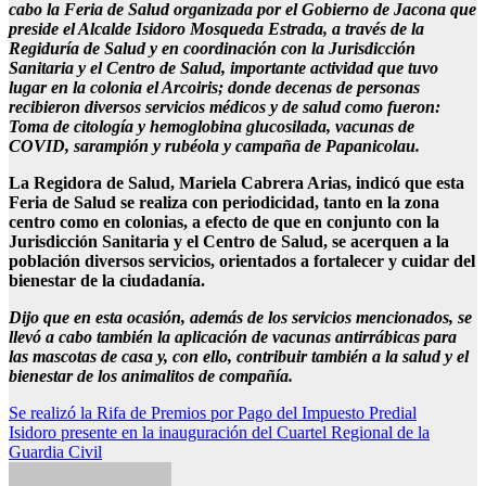
cabo la Feria de Salud organizada por el Gobierno de Jacona que
preside el Alcalde Isidoro Mosqueda Estrada, a través de la
Regiduría de Salud y en coordinación con la Jurisdicción
Sanitaria y el Centro de Salud, importante actividad que tuvo
lugar en la colonia el Arcoiris; donde decenas de personas
recibieron diversos servicios médicos y de salud como fueron:
Toma de citología y hemoglobina glucosilada, vacunas de
COVID, sarampión y rubéola y campaña de Papanicolau.
La Regidora de Salud, Mariela Cabrera Arias, indicó que esta
Feria de Salud se realiza con periodicidad, tanto en la zona
centro como en colonias, a efecto de que en conjunto con la
Jurisdicción Sanitaria y el Centro de Salud, se acerquen a la
población diversos servicios, orientados a fortalecer y cuidar del
bienestar de la ciudadanía.
Dijo que en esta ocasión, además de los servicios mencionados, se
llevó a cabo también la aplicación de vacunas antirrábicas para
las mascotas de casa y, con ello, contribuir también a la salud y el
bienestar de los animalitos de compañía.
Navegación
Se realizó la Rifa de Premios por Pago del Impuesto Predial
Isidoro presente en la inauguración del Cuartel Regional de la
de
Guardia Civil
entradas