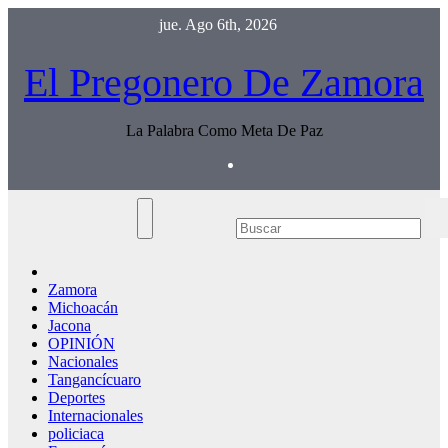
Saltar
jue. Ago 6th, 2026
al
contenido
El Pregonero De Zamora
La Palabra Como Meta De Paz
Zamora
Michoacán
Jacona
OPINIÓN
Nacionales
Tangancícuaro
Deportes
Internacionales
policiaca