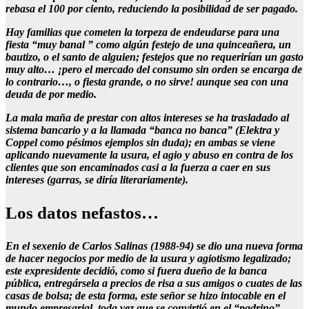
rebasa el 100 por ciento, reduciendo la posibilidad de ser pagado.
Hay familias que cometen la torpeza de endeudarse para una
fiesta “muy banal ” como algún festejo de una quinceañera, un
bautizo, o el santo de alguien; festejos que no requerirían un gasto
muy alto… ¡pero el mercado del consumo sin orden se encarga de
lo contrario…, o fiesta grande, o no sirve! aunque sea con una
deuda de por medio.
La mala maña de prestar con altos intereses se ha trasladado al
sistema bancario y a la llamada “banca no banca” (Elektra y
Coppel como pésimos ejemplos sin duda); en ambas se viene
aplicando nuevamente la usura, el agio y abuso en contra de los
clientes que son encaminados casi a la fuerza a caer en sus
intereses (garras, se diría literariamente).
Los datos nefastos…
En el sexenio de Carlos Salinas (1988-94) se dio una nueva forma
de hacer negocios por medio de la usura y agiotismo legalizado;
este expresidente decidió, como si fuera dueño de la banca
pública, entregársela a precios de risa a sus amigos o cuates de las
casas de bolsa; de esta forma, este señor se hizo intocable en el
mundo empresarial, toda vez que se convirtió en el “padrino”,