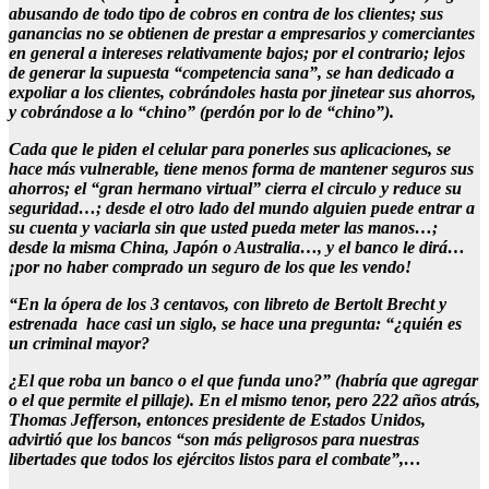
abusando de todo tipo de cobros en contra de los clientes; sus
ganancias no se obtienen de prestar a empresarios y comerciantes
en general a intereses relativamente bajos; por el contrario; lejos
de generar la supuesta “competencia sana”, se han dedicado a
expoliar a los clientes, cobrándoles hasta por jinetear sus ahorros,
y cobrándose a lo “chino” (perdón por lo de “chino”).
Cada que le piden el celular para ponerles sus aplicaciones, se
hace más vulnerable, tiene menos forma de mantener seguros sus
ahorros; el “gran hermano virtual” cierra el circulo y reduce su
seguridad…; desde el otro lado del mundo alguien puede entrar a
su cuenta y vaciarla sin que usted pueda meter las manos…;
desde la misma China, Japón o Australia…, y el banco le dirá…
¡por no haber comprado un seguro de los que les vendo!
“En la ópera de los 3 centavos, con libreto de Bertolt Brecht y
estrenada hace casi un siglo, se hace una pregunta: “¿quién es
un criminal mayor?
¿El que roba un banco o el que funda uno?” (habría que agregar
o el que permite el pillaje). En el mismo tenor, pero 222 años atrás,
Thomas Jefferson, entonces presidente de Estados Unidos,
advirtió que los bancos “son más peligrosos para nuestras
libertades que todos los ejércitos listos para el combate”,…