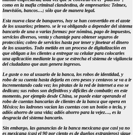
como en la mafia criminal clandestina, de empresarios: Telmex,
Imevisión, bancos…; sólo que de manera legal.
Esta nueva clase de banqueros, hoy se han convertido en el azote
de los usuarios; primero. se le va obligando a depender del sistema
bancario de una o varias formas: por nómina, pago de impuestos,
servicios diversos, venta y chantaje para obtener seguros de
protección; cobro de servicios hasta por tener y jinetear el dinero
de los usuarios. Todo metido en un proceso de digitalización en
que obligan a los clientes a entregar su celular para colocarles
una aplicación mediante la que se estrecha el sistema de vigilancia
del ciudadano que aun genera ingresos.
Le guste o no al usuario de la banca, los robos de identidad, y
robo de su cuenta hasta dejarla en cero pesos y centavos se va a ir
incrementando cada vez; los piratas de la red de internet a eso se
dedican; sus robos son definitivos y difíciles de combatir; en este
momento, por ejemplo desde China, se puede estar operando el
robo de cuentas bancarias de clientes de la banca que opera en
México; los ladrones vacían las cuentas con un botón o tecla, y
adiós ahorro de una vida; adiós ahorro para la vejez…, es la
desgracia del sistema bancario.
Sin embargo, las ganancias de la banca mexicana que casi ya no
es mexicana (casi el 90 por ciento es de dueños extranjeros) sigue