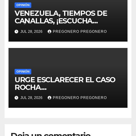
OPINIÓN
VENEZUELA, TIEMPOS DE
CANALLAS, ¡ESCUCHA
MÉXICO!!
JUL 28, 2026
PREGONERO PREGONERO
OPINIÓN
URGE ESCLARECER EL CASO
ROCHA…
JUL 28, 2026
PREGONERO PREGONERO
Deja un comentario