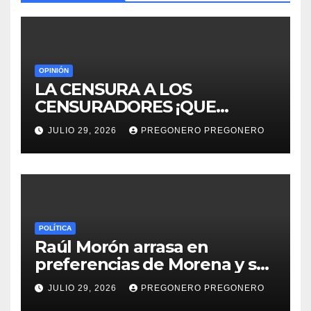
OPINIÓN
LA CENSURA A LOS
CENSURADORES ¡QUE
HORROR!
JULIO 29, 2026
PREGONERO PREGONERO
POLÍTICA
Raúl Morón arrasa en
preferencias de Morena y se
perfila hacia la gubernatura
JULIO 29, 2026
PREGONERO PREGONERO
de Michoacán en 2027