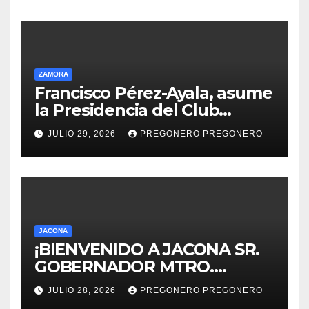
ZAMORA
Francisco Pérez-Ayala, asume
la Presidencia del Club
Rotario Zamora Industrial,
JULIO 29, 2026
PREGONERO PREGONERO
para el periodo 2026–2027
JACONA
¡BIENVENIDO A JACONA SR.
GOBERNADOR MTRO.
ALFREDO RAMÍREZ
JULIO 28, 2026
PREGONERO PREGONERO
BEDOLLA!