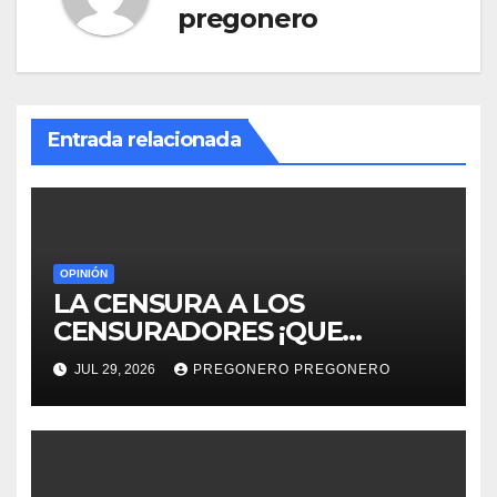
pregonero
Entrada relacionada
OPINIÓN
LA CENSURA A LOS
CENSURADORES ¡QUE
HORROR!
JUL 29, 2026
PREGONERO PREGONERO