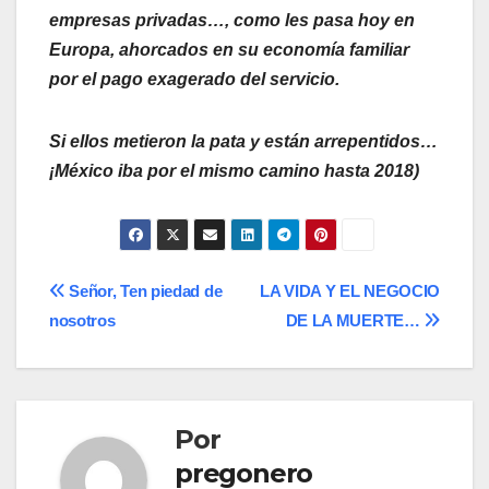
empresas privadas…, como les pasa hoy en
Europa, ahorcados en su economía familiar
por el pago exagerado del servicio.
Si ellos metieron la pata y están arrepentidos…
¡México iba por el mismo camino hasta 2018)
Navegación
Señor, Ten piedad de
LA VIDA Y EL NEGOCIO
nosotros
DE LA MUERTE…
de
entradas
Por
pregonero