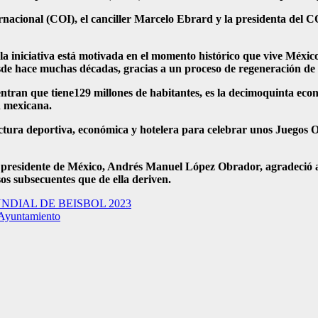
acional (COI), el canciller Marcelo Ebrard y la presidenta del C
iniciativa está motivada en el momento histórico que vive México, 
desde hace muchas décadas, gracias a un proceso de regeneración d
ntran que tiene129 millones de habitantes, es la decimoquinta ec
n mexicana.
ctura deportiva, económica y hotelera para celebrar unos Juegos O
l presidente de México, Andrés Manuel López Obrador, agradeció al 
os subsecuentes que de ella deriven.
NDIAL DE BEISBOL 2023
l Ayuntamiento