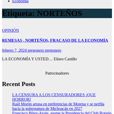
Economía
Etiqueta:
NORTEÑOS
OPINIÓN
REMESAS , NORTEÑOS, FRACASO DE LA ECONOMÍA
febrero 7, 2024
pregonero pregonero
LA ECONOMÍA Y USTED… Eliseo Castillo
Patrocinadores
Recent Posts
LA CENSURA A LOS CENSURADORES ¡QUE
HORROR!
Raúl Morón arrasa en preferencias de Morena y se perfila
hacia la gubernatura de Michoacán en 2027
Francisco Pérez-Ayala, asume la Presidencia del Club Rotario