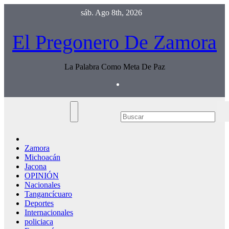
Saltar
sáb. Ago 8th, 2026
al
contenido
El Pregonero De Zamora
La Palabra Como Meta De Paz
Zamora
Michoacán
Jacona
OPINIÓN
Nacionales
Tangancícuaro
Deportes
Internacionales
policiaca