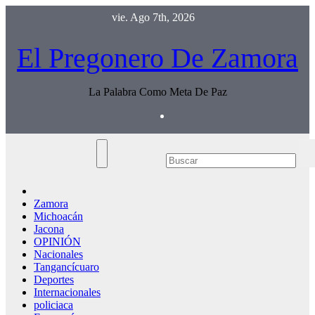
Saltar
vie. Ago 7th, 2026
al
contenido
El Pregonero De Zamora
La Palabra Como Meta De Paz
Zamora
Michoacán
Jacona
OPINIÓN
Nacionales
Tangancícuaro
Deportes
Internacionales
policiaca