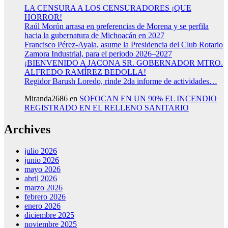
LA CENSURA A LOS CENSURADORES ¡QUE
HORROR!
Raúl Morón arrasa en preferencias de Morena y se perfila
hacia la gubernatura de Michoacán en 2027
Francisco Pérez-Ayala, asume la Presidencia del Club Rotario
Zamora Industrial, para el periodo 2026–2027
¡BIENVENIDO A JACONA SR. GOBERNADOR MTRO.
ALFREDO RAMÍREZ BEDOLLA!
Regidor Barush Loredo, rinde 2da informe de actividades…
Miranda2686
en
SOFOCAN EN UN 90% EL INCENDIO
REGISTRADO EN EL RELLENO SANITARIO
Archives
julio 2026
junio 2026
mayo 2026
abril 2026
marzo 2026
febrero 2026
enero 2026
diciembre 2025
noviembre 2025