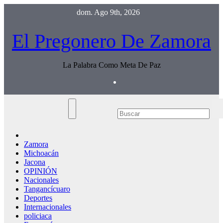
Saltar
dom. Ago 9th, 2026
al
contenido
El Pregonero De Zamora
La Palabra Como Meta De Paz
Zamora
Michoacán
Jacona
OPINIÓN
Nacionales
Tangancícuaro
Deportes
Internacionales
policiaca