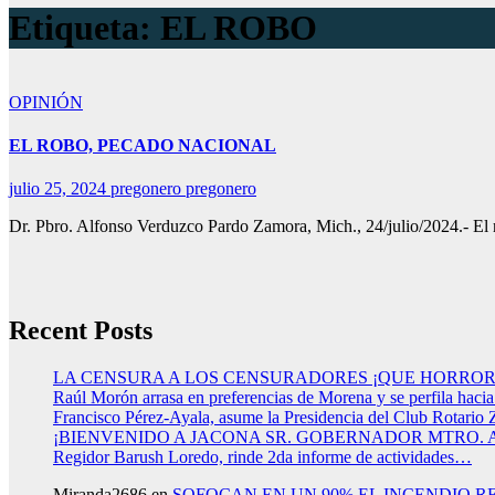
Etiqueta:
EL ROBO
OPINIÓN
EL ROBO, PECADO NACIONAL
julio 25, 2024
pregonero pregonero
Dr. Pbro. Alfonso Verduzco Pardo Zamora, Mich., 24/julio/2024.- El 
Recent Posts
LA CENSURA A LOS CENSURADORES ¡QUE HORROR
Raúl Morón arrasa en preferencias de Morena y se perfila haci
Francisco Pérez-Ayala, asume la Presidencia del Club Rotario 
¡BIENVENIDO A JACONA SR. GOBERNADOR MTRO.
Regidor Barush Loredo, rinde 2da informe de actividades…
Miranda2686
en
SOFOCAN EN UN 90% EL INCENDIO R