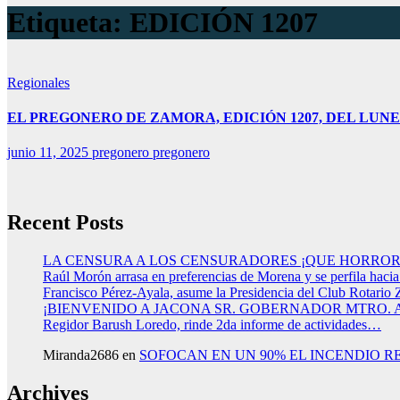
Etiqueta:
EDICIÓN 1207
Regionales
EL PREGONERO DE ZAMORA, EDICIÓN 1207, DEL LUNES
junio 11, 2025
pregonero pregonero
Recent Posts
LA CENSURA A LOS CENSURADORES ¡QUE HORROR
Raúl Morón arrasa en preferencias de Morena y se perfila haci
Francisco Pérez-Ayala, asume la Presidencia del Club Rotario 
¡BIENVENIDO A JACONA SR. GOBERNADOR MTRO.
Regidor Barush Loredo, rinde 2da informe de actividades…
Miranda2686
en
SOFOCAN EN UN 90% EL INCENDIO R
Archives