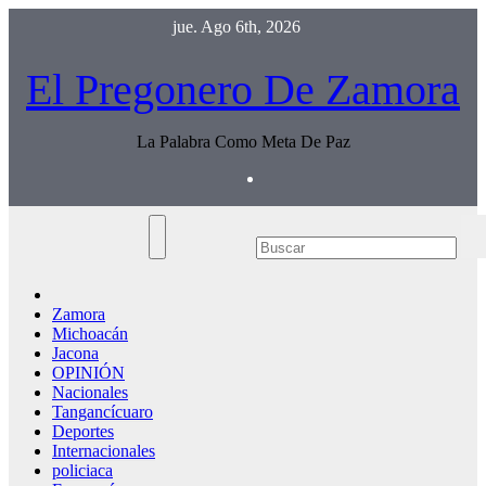
Saltar
jue. Ago 6th, 2026
al
contenido
El Pregonero De Zamora
La Palabra Como Meta De Paz
Zamora
Michoacán
Jacona
OPINIÓN
Nacionales
Tangancícuaro
Deportes
Internacionales
policiaca