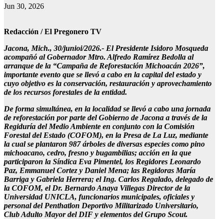
Jun 30, 2026
Redacción / El Pregonero TV
Jacona, Mich., 30/junioi/2026.- El Presidente Isidoro Mosqueda
acompañó al Gobernador Mtro. Alfredo Ramírez Bedolla al
arranque de la “Campaña de Reforestación Michoacán 2026”,
importante evento que se llevó a cabo en la capital del estado y
cuyo objetivo es la conservación, restauración y aprovechamiento
de los recursos forestales de la entidad.
De forma simultánea, en la localidad se llevó a cabo una jornada
de reforestación por parte del Gobierno de Jacona a través de la
Regiduría del Medio Ambiente en conjunto con la Comisión
Forestal del Estado (COFOM), en la Presa de La Luz, mediante
la cual se plantaron 987 árboles de diversas especies como pino
michoacano, cedro, fresno y bugambilias; acción en la que
participaron la Síndica Eva Pimentel, los Regidores Leonardo
Paz, Emmanuel Cortez y Daniel Mena; las Regidoras María
Barriga y Gabriela Herrera; el Ing. Carlos Regalado, delegado de
la COFOM, el Dr. Bernardo Anaya Villegas Director de la
Universidad UNICLA, funcionarios municipales, oficiales y
personal del Penthatlon Deportivo Militarizado Universitario,
Club Adulto Mayor del DIF y elementos del Grupo Scout.