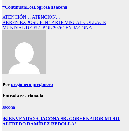
#ContinuanLosLogrosEnJacona
Navegación
ATENCIÓN… ATENCIÓN…
ABREN EXPOSICIÓN “ARTE VISUAL COLLAGE
de
MUNDIAL DE FUTBOL 2026” EN JACONA
entradas
Por
pregonero pregonero
Entrada relacionada
Jacona
¡BIENVENIDO A JACONA SR. GOBERNADOR MTRO.
ALFREDO RAMÍREZ BEDOLLA!