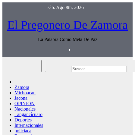
Saltar
sáb. Ago 8th, 2026
al
contenido
El Pregonero De Zamora
La Palabra Como Meta De Paz
Zamora
Michoacán
Jacona
OPINIÓN
Nacionales
Tangancícuaro
Deportes
Internacionales
policiaca