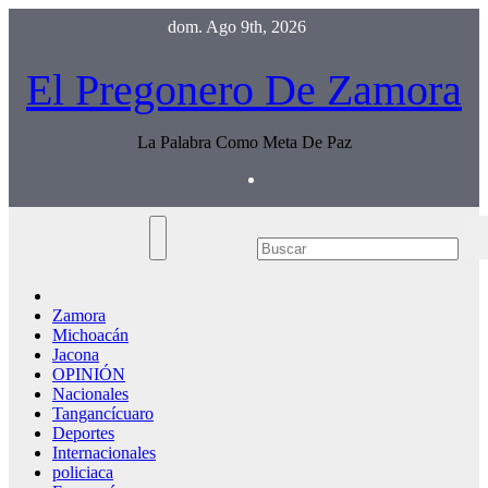
Saltar
dom. Ago 9th, 2026
al
contenido
El Pregonero De Zamora
La Palabra Como Meta De Paz
Zamora
Michoacán
Jacona
OPINIÓN
Nacionales
Tangancícuaro
Deportes
Internacionales
policiaca