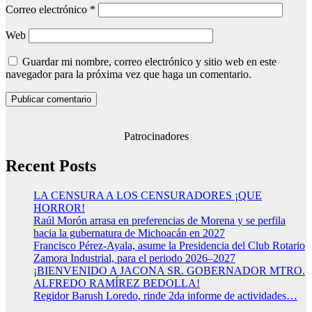
Correo electrónico
*
Web
Guardar mi nombre, correo electrónico y sitio web en este
navegador para la próxima vez que haga un comentario.
Patrocinadores
Recent Posts
LA CENSURA A LOS CENSURADORES ¡QUE
HORROR!
Raúl Morón arrasa en preferencias de Morena y se perfila
hacia la gubernatura de Michoacán en 2027
Francisco Pérez-Ayala, asume la Presidencia del Club Rotario
Zamora Industrial, para el periodo 2026–2027
¡BIENVENIDO A JACONA SR. GOBERNADOR MTRO.
ALFREDO RAMÍREZ BEDOLLA!
Regidor Barush Loredo, rinde 2da informe de actividades…