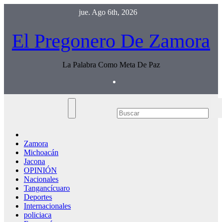
Saltar
jue. Ago 6th, 2026
al
contenido
El Pregonero De Zamora
La Palabra Como Meta De Paz
Zamora
Michoacán
Jacona
OPINIÓN
Nacionales
Tangancícuaro
Deportes
Internacionales
policiaca