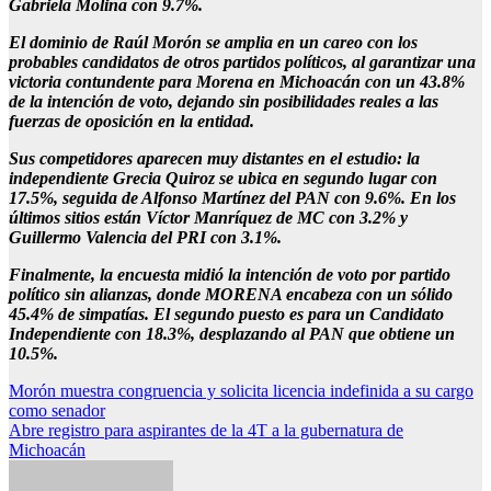
Gabriela Molina con 9.7%.
El dominio de Raúl Morón se amplia en un careo con los
probables candidatos de otros partidos políticos, al garantizar una
victoria contundente para Morena en Michoacán con un 43.8%
de la intención de voto, dejando sin posibilidades reales a las
fuerzas de oposición en la entidad.
Sus competidores aparecen muy distantes en el estudio: la
independiente Grecia Quiroz se ubica en segundo lugar con
17.5%, seguida de Alfonso Martínez del PAN con 9.6%. En los
últimos sitios están Víctor Manríquez de MC con 3.2% y
Guillermo Valencia del PRI con 3.1%.
Finalmente, la encuesta midió la intención de voto por partido
político sin alianzas, donde MORENA encabeza con un sólido
45.4% de simpatías. El segundo puesto es para un Candidato
Independiente con 18.3%, desplazando al PAN que obtiene un
10.5%.
Navegación
Morón muestra congruencia y solicita licencia indefinida a su cargo
como senador
de
Abre registro para aspirantes de la 4T a la gubernatura de
entradas
Michoacán