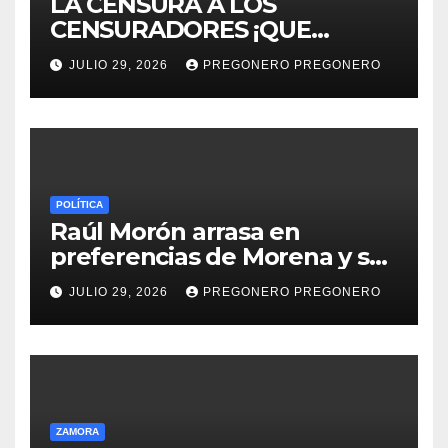
LA CENSURA A LOS
CENSURADORES ¡QUE
HORROR!
JULIO 29, 2026
PREGONERO PREGONERO
POLÍTICA
Raúl Morón arrasa en
preferencias de Morena y se
perfila hacia la gubernatura
JULIO 29, 2026
PREGONERO PREGONERO
de Michoacán en 2027
ZAMORA