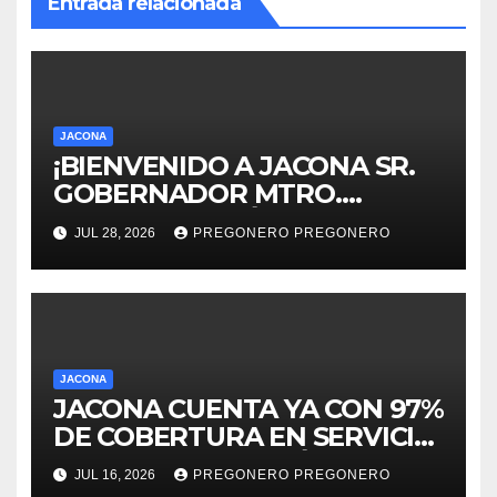
Entrada relacionada
JACONA
¡BIENVENIDO A JACONA SR.
GOBERNADOR MTRO.
ALFREDO RAMÍREZ
JUL 28, 2026
PREGONERO PREGONERO
BEDOLLA!
JACONA
JACONA CUENTA YA CON 97%
DE COBERTURA EN SERVICIO
DE ELECTRIFICACIÓN Y
JUL 16, 2026
PREGONERO PREGONERO
ALUMBRADO PÚBLICO