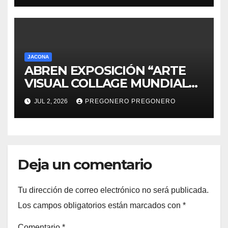
JACONA
ABREN EXPOSICIÓN “ARTE
VISUAL COLLAGE MUNDIAL
DE FUTBOL 2026” EN JACONA
JUL 2, 2026
PREGONERO PREGONERO
Deja un comentario
Tu dirección de correo electrónico no será publicada.
Los campos obligatorios están marcados con
*
Comentario
*