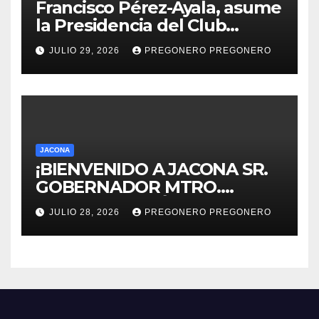
Francisco Pérez-Ayala, asume
la Presidencia del Club
Rotario Zamora Industrial,
JULIO 29, 2026
PREGONERO PREGONERO
para el periodo 2026–2027
JACONA
¡BIENVENIDO A JACONA SR.
GOBERNADOR MTRO.
ALFREDO RAMÍREZ
JULIO 28, 2026
PREGONERO PREGONERO
BEDOLLA!