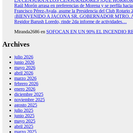
LA CENSURA A LOS CENSURADORES ¡QUE HORROR
Raúl Morón arrasa en preferencias de Morena y se perfila haci
Francisco Pérez-Ayala, asume la Presidencia del Club Rotario 
¡BIENVENIDO A JACONA SR. GOBERNADOR MTRO.
Regidor Barush Loredo, rinde 2da informe de actividades…
Miranda2686
en
SOFOCAN EN UN 90% EL INCENDIO R
Archives
julio 2026
junio 2026
mayo 2026
abril 2026
marzo 2026
febrero 2026
enero 2026
diciembre 2025
noviembre 2025
agosto 2025
julio 2025
junio 2025
mayo 2025
abril 2025
marzo 2025