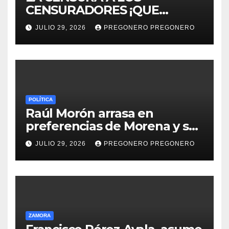
CENSURADORES ¡QUE
HORROR!
JULIO 29, 2026
PREGONERO PREGONERO
POLÍTICA
Raúl Morón arrasa en
preferencias de Morena y se
perfila hacia la gubernatura
JULIO 29, 2026
PREGONERO PREGONERO
de Michoacán en 2027
ZAMORA