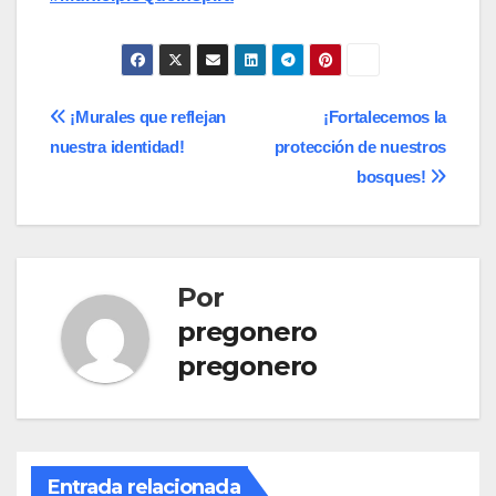
Navegación
¡Murales que reflejan
¡Fortalecemos la
nuestra identidad!
protección de nuestros
de
bosques!
entradas
Por
pregonero
pregonero
Entrada relacionada