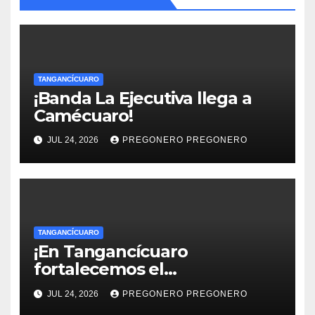
TANGANCÍCUARO
¡Banda La Ejecutiva llega a
Camécuaro!
JUL 24, 2026
PREGONERO PREGONERO
TANGANCÍCUARO
¡En Tangancícuaro
fortalecemos el
aprovechamiento del agua
JUL 24, 2026
PREGONERO PREGONERO
para el campo!