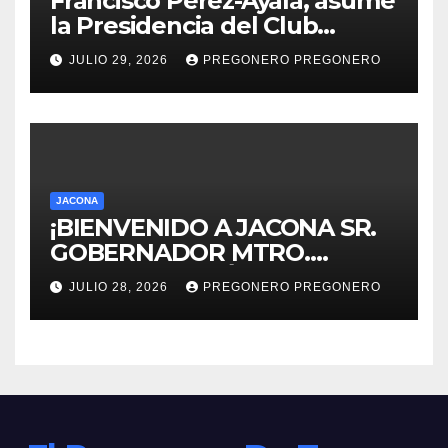
Francisco Pérez-Ayala, asume
la Presidencia del Club
Rotario Zamora Industrial,
JULIO 29, 2026
PREGONERO PREGONERO
para el periodo 2026–2027
JACONA
¡BIENVENIDO A JACONA SR.
GOBERNADOR MTRO.
ALFREDO RAMÍREZ
JULIO 28, 2026
PREGONERO PREGONERO
BEDOLLA!