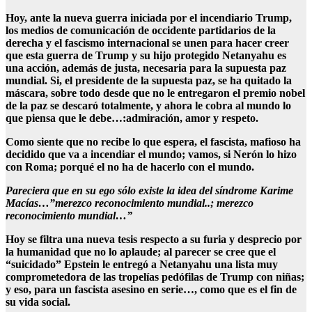
Hoy, ante la nueva guerra iniciada por el incendiario Trump,
los medios de comunicación de occidente partidarios de la
derecha y el fascismo internacional se unen para hacer creer
que esta guerra de Trump y su hijo protegido Netanyahu es
una acción, además de justa, necesaria para la supuesta paz
mundial. Si, el presidente de la supuesta paz, se ha quitado la
máscara, sobre todo desde que no le entregaron el premio nobel
de la paz se descaró totalmente, y ahora le cobra al mundo lo
que piensa que le debe…:admiración, amor y respeto.
Como siente que no recibe lo que espera, el fascista, mafioso ha
decidido que va a incendiar el mundo; vamos, si Nerón lo hizo
con Roma; porqué el no ha de hacerlo con el mundo.
Pareciera que en su ego sólo existe la idea del síndrome Karime
Macías…”merezco reconocimiento mundial..; merezco
reconocimiento mundial…”
Hoy se filtra una nueva tesis respecto a su furia y desprecio por
la humanidad que no lo aplaude; al parecer se cree que el
“suicidado” Epstein le entregó a Netanyahu una lista muy
comprometedora de las tropelías pedófilas de Trump con niñas;
y eso, para un fascista asesino en serie…, como que es el fin de
su vida social.