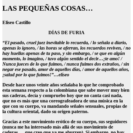
LAS PEQUEÑAS COSAS…
Eliseo Castillo
DÍAS DE FURIA
“El pasado, cruel juez inevitable lo recuerda, / lo señala a diario,
apenas lo ignoro, / las horas se aferran, los recuerdos reviven, / no
hay huellas apenas de tu paso, y sin embargo, / se que en algún
momento, lo imagino, / tuvo algún sentido el decir…¡te amo! /
Nunca jueces de lo que fuimos, / nunca fuimos dos extraños, / sin
negar ese pasado, amor de aquellos días, / amor de aquellos años,
¡salud por lo que fuimos!”…elíseo
Desde hace unos veinte años señalaba lo que he comprobado
esta semana respecto a la colombiana que sabe mover muy bien
sus caderas, decía y compruebo hoy que no canta casi nada,
que no es más que una coreografeadora de una música en la
que con su cuerpo, va mandando señales sensuales, propias de
la cultura oriental, dado su origen paterno.
Gracias a este movimiento erótico de su cuerpo, sus seguidores
(nunca me ha interesado más allá de sus movimiento de
caderas…, que creo que ya me aburren). Si embargo, no hay