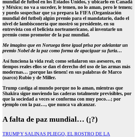
mundial de futbol en los Estados Unidos, y ubicarlo en Canadá
y México; no va a suceder, le temen, no lo aman, pero le temen;
y puedo sospechar que ya prepara la FIFA (Organización
mundial del futbol) algún premio para el mandatario, dado el
nivel de lambisconería que mostró su presidente, en su
entrevista con el belicista norteamericano, al inventarle un
premio como promotor de la paz mundial.
Me imagino que en Noruega tiene igual prisa por adelantar un
premio Nobel de la paz como forma de apaciguar su furia…
Así funciona la vida real; como señalaron sus asesores, en
tiempos reales ellos se dan el derecho del uso de las armas más
modernas… ¡porque las tienen! en sus palabras de Marco
(narco) Rubio y de Miller.
Trump castiga al mundo porque no lo aman, mientras que
Shakira sigue moviendo las caderas totalmente previsibles, por
que la sociedad a veces se conforma con muy poco…; por
ejemplo con la paz…, que nunca va alcanzar.
A falta de paz mundial… (¡?)
Navegación
TRUMP Y SALINAS PLIEGO, EL ROSTRO DE LA