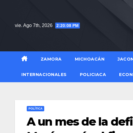
Saltar
al
contenido
vie. Ago 7th, 2026
2:20:09 PM
ZAMORA
MICHOACÁN
JACO
INTERNACIONALES
POLICIACA
ECON
POLÍTICA
A un mes de la def