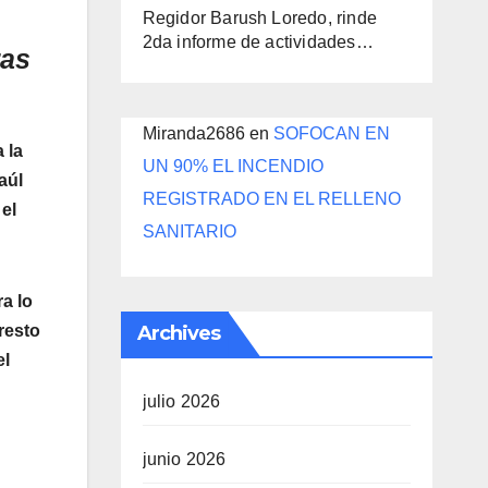
Regidor Barush Loredo, rinde
2da informe de actividades…
ras
Miranda2686
en
SOFOCAN EN
 la
UN 90% EL INCENDIO
aúl
REGISTRADO EN EL RELLENO
el
SANITARIO
ra lo
Archives
resto
el
julio 2026
junio 2026