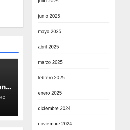
julio 2025
junio 2025
mayo 2025
abril 2025
marzo 2025
febrero 2025
an
Piña
enero 2025
RO
diciembre 2024
 y
noviembre 2024