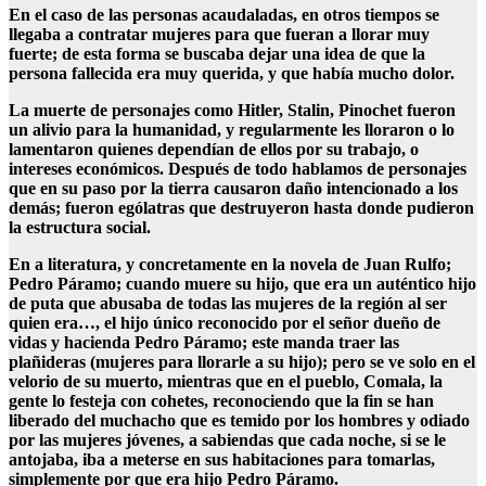
En el caso de las personas acaudaladas, en otros tiempos se
llegaba a contratar mujeres para que fueran a llorar muy
fuerte; de esta forma se buscaba dejar una idea de que la
persona fallecida era muy querida, y que había mucho dolor.
La muerte de personajes como Hitler, Stalin, Pinochet fueron
un alivio para la humanidad, y regularmente les lloraron o lo
lamentaron quienes dependían de ellos por su trabajo, o
intereses económicos. Después de todo hablamos de personajes
que en su paso por la tierra causaron daño intencionado a los
demás; fueron ególatras que destruyeron hasta donde pudieron
la estructura social.
En a literatura, y concretamente en la novela de Juan Rulfo;
Pedro Páramo; cuando muere su hijo, que era un auténtico hijo
de puta que abusaba de todas las mujeres de la región al ser
quien era…, el hijo único reconocido por el señor dueño de
vidas y hacienda Pedro Páramo; este manda traer las
plañideras (mujeres para llorarle a su hijo); pero se ve solo en el
velorio de su muerto, mientras que en el pueblo, Comala, la
gente lo festeja con cohetes, reconociendo que la fin se han
liberado del muchacho que es temido por los hombres y odiado
por las mujeres jóvenes, a sabiendas que cada noche, si se le
antojaba, iba a meterse en sus habitaciones para tomarlas,
simplemente por que era hijo Pedro Páramo.