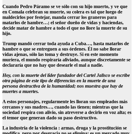
Cuando Pedro Páramo se ve sólo con su hijo muerto, y ve que
en Comala celebran su muerte, su colera es tal que luego de
maldecirlos por festejar, manda cerrar los graneros para
matarlos de hambre…; el señor dueño de vidas y haciendas,
decide matar de hambre a todo el que no llore la muerte de su
hijo.
Trump mandó cerrar toda ayuda a Cuba…, hasta matarlos de
hambre o que se entreguen a sus órdenes. Él no sabe llorar
vidas ajenas, sólo las toma y destruye. Si en este momento
muriera, el mundo respiraría aliviado, aunque discretamente se
declararía que no hay que desearle el mal a nadie.
Hoy, con la muerte del líder fundador del Cartel Jalisco se escribe
otra página de este tipo de diferencias en la muerte de una
persona destructiva de la humanidad; nos muestra que hay de
muertes a muertes.
A estos personajes, regularmente les lloran sus empleados más
cercanos y sus madres…, cuando las tienen; mientras que la
sociedad respira con alivio, sin atreverse a decirlo en voz alta; es
el temor que generan dado su paso destructivo.
La industria de la violencia : armas, droga y la prostitución se
modifica, pero por desgracia no se elimina; es un mercado muy