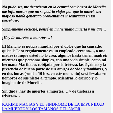
No pudo ser, me detuvieron en la central camionera de Morelia,
me informaron que no se podría viajar por que la muerte del
mafioso había generado problemas de inseguridad en las
carreteras.
Simplemente escuché, pensé en mi hermana muerta y me dije…
¡Hay de muertos a muertos…!
El Mencho es noticia mundial por el dolor que ha causado;
quien le llora regularmente es un empleado cercano…, o una
madre (aunque usted no lo crea, algunos hasta tienen madre);
mientras que personas simples, con una vida simple, como mi
hermana Martha, es cobijada por la tristeza, las lágrimas y la
presencia de buena parte de sus amigos de vida y familiares, y
en dos horas (son las 10 hrs. en este momento) será llevaba en
hombros de sus nietos al templo. Mientras lo escribo y lo
imagino desde Morelia.
Sin duda, hay de muertes a muertes…, y de tristezas a
tristezas…
Navegación
KARIME MACÍAS Y EL SINDROME DE LA IMPUNIDAD
LA MUERTE Y LOS TAMAÑOS DEL AMOR
de