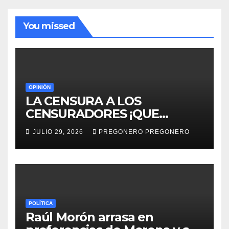
You missed
OPINIÓN
LA CENSURA A LOS
CENSURADORES ¡QUE
HORROR!
JULIO 29, 2026
PREGONERO PREGONERO
POLÍTICA
Raúl Morón arrasa en