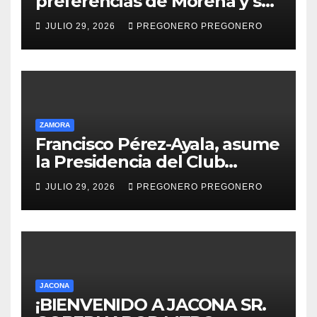
preferencias de Morena y se
perfila hacia la gubernatura
JULIO 29, 2026
PREGONERO PREGONERO
de Michoacán en 2027
ZAMORA
Francisco Pérez-Ayala, asume
la Presidencia del Club
Rotario Zamora Industrial,
JULIO 29, 2026
PREGONERO PREGONERO
para el periodo 2026–2027
JACONA
¡BIENVENIDO A JACONA SR.