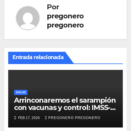
Por
pregonero
pregonero
Entrada relacionada
SALUD
Arrinconaremos el sarampión
con vacunas y control: IMSS-
Bienestar
FEB 17, 2026
PREGONERO PREGONERO