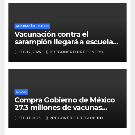
MICHOACÁN
SALUD
Vacunación contra el
sarampión llegará a escuelas
de 23 municipios de
FEB 17, 2026
PREGONERO PREGONERO
Michoacán
SALUD
Compra Gobierno de México
27.3 millones de vacunas
contra el sarampión
FEB 11, 2026
PREGONERO PREGONERO