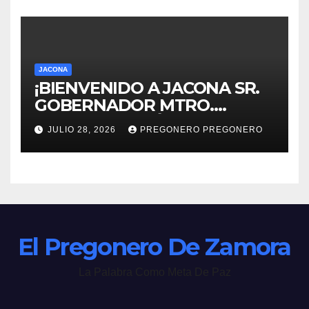
JACONA
¡BIENVENIDO A JACONA SR.
GOBERNADOR MTRO.
ALFREDO RAMÍREZ
JULIO 28, 2026
PREGONERO PREGONERO
BEDOLLA!
El Pregonero De Zamora
La Palabra Como Meta De Paz