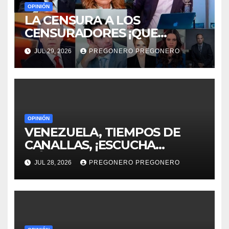
OPINIÓN
LA CENSURA A LOS
CENSURADORES ¡QUE
HORROR!
JUL 29, 2026
PREGONERO PREGONERO
OPINIÓN
VENEZUELA, TIEMPOS DE
CANALLAS, ¡ESCUCHA
MÉXICO!!
JUL 28, 2026
PREGONERO PREGONERO