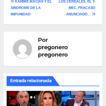
Navegación
KARIME MACÍAS Y EL
LOS CEREALES, EL T-
SINDROME DE LA
MEC, FRACASO
de
IMPUNIDAD
ANUNCIADO…
entradas
Por
pregonero
pregonero
Entrada relacionada