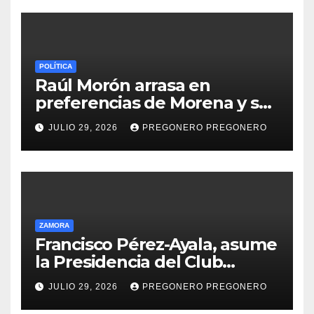
POLÍTICA
Raúl Morón arrasa en
preferencias de Morena y se
perfila hacia la gubernatura
JULIO 29, 2026
PREGONERO PREGONERO
de Michoacán en 2027
ZAMORA
Francisco Pérez-Ayala, asume
la Presidencia del Club
Rotario Zamora Industrial,
JULIO 29, 2026
PREGONERO PREGONERO
para el periodo 2026–2027