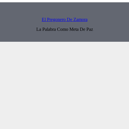
El Pregonero De Zamora
La Palabra Como Meta De Paz