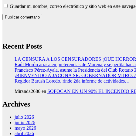
Guardar mi nombre, correo electrónico y sitio web en este naveg
Recent Posts
LA CENSURA A LOS CENSURADORES ¡QUE HORROR
Raúl Morón arrasa en preferencias de Morena y se perfila haci
Francisco Pérez-Ayala, asume la Presidencia del Club Rotario 
¡BIENVENIDO A JACONA SR. GOBERNADOR MTRO.
Regidor Barush Loredo, rinde 2da informe de actividades…
Miranda2686
en
SOFOCAN EN UN 90% EL INCENDIO R
Archives
julio 2026
junio 2026
mayo 2026
abril 2026