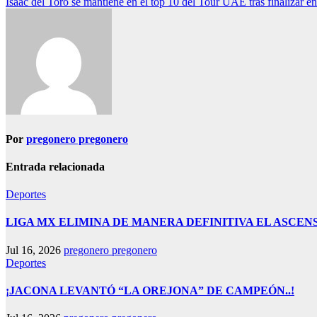
Isaac del Toro se mantiene en el top 10 del Tour UAE tras finalizar en 
de
entradas
Por
pregonero pregonero
Entrada relacionada
Deportes
LIGA MX ELIMINA DE MANERA DEFINITIVA EL ASCE
Jul 16, 2026
pregonero pregonero
Deportes
¡JACONA LEVANTÓ “LA OREJONA” DE CAMPEÓN..!