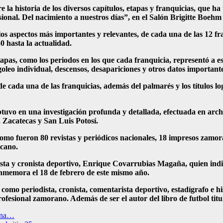
la historia de los diversos capítulos, etapas y franquicias, que ha t
sional. Del nacimiento a nuestros días”, en el Salón Brigitte Boeh
s aspectos más importantes y relevantes, de cada una de las 12 fr
0 hasta la actualidad.
apas, como los periodos en los que cada franquicia, representó a es
 goleo individual, descensos, desapariciones y otros datos importante
 de cada una de las franquicias, además del palmarés y los títulos 
 obtuvo en una investigación profunda y detallada, efectuada en arc
 Zacatecas y San Luis Potosí.
 como fueron 80 revistas y periódicos nacionales, 18 impresos zamo
icano.
ta y cronista deportivo, Enrique Covarrubias Magaña, quien indicó
conmemora el 18 de febrero de este mismo año.
como periodista, cronista, comentarista deportivo, estadígrafo e h
 profesional zamorano. Además de ser el autor del libro de futbol 
cana…