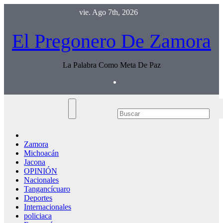
Saltar
vie. Ago 7th, 2026
al
contenido
El Pregonero De Zamora
La Palabra Como Meta De Paz
Zamora
Michoacán
Jacona
OPINIÓN
Nacionales
Tangancícuaro
Deportes
Internacionales
policiaca