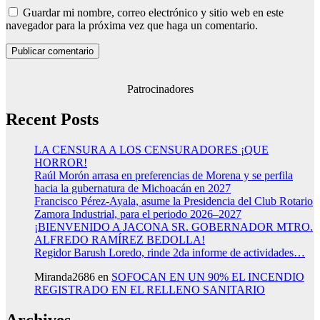
Guardar mi nombre, correo electrónico y sitio web en este
navegador para la próxima vez que haga un comentario.
Patrocinadores
Recent Posts
LA CENSURA A LOS CENSURADORES ¡QUE
HORROR!
Raúl Morón arrasa en preferencias de Morena y se perfila
hacia la gubernatura de Michoacán en 2027
Francisco Pérez-Ayala, asume la Presidencia del Club Rotario
Zamora Industrial, para el periodo 2026–2027
¡BIENVENIDO A JACONA SR. GOBERNADOR MTRO.
ALFREDO RAMÍREZ BEDOLLA!
Regidor Barush Loredo, rinde 2da informe de actividades…
Miranda2686
en
SOFOCAN EN UN 90% EL INCENDIO
REGISTRADO EN EL RELLENO SANITARIO
Archives