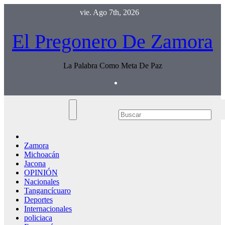
Saltar
vie. Ago 7th, 2026
al
contenido
El Pregonero De Zamora
La Palabra Como Meta De Paz
Zamora
Michoacán
Jacona
OPINIÓN
Nacionales
Tangancícuaro
Deportes
Internacionales
policiaca