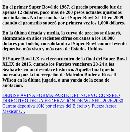
En el primer Super Bowl de 1967, el precio promedio fue de
apenas 12 dólares, poco más de 200 pesos actuales ajustados
por inflación. No fue sino hasta el Super Bowl XLIII en 2009
cuando el promedio superó por primera vez los 1,000 dólares.
En la última década y media, la curva de precios se disparó,
alcanzando en años recientes cifras cercanas a los 10,000
dólares por boleto, consolidando al Super Bowl como el evento
deportivo más visto y más caro de Estados Unidos.
El Super Bowl LX es el reencuentro de la final del Super Bowl
XLIX de 2015, cuando los Patriots vencieron 28-24 a los
Seahawks en un desenlace histórico. Aquella final quedó
marcada por la intercepción de Malcolm Butler a Russell
Wilson en la última jugada, a una yarda de la zona de
anotación.
Navegación
DENISE AVIÑA FORMA PARTE DEL NUEVO CONSEJO
DIRECTIVO DE LA FEDERACIÓN DE WUSHU 2026-2030
de
Carrera deportiva 10K por el mes del Ejército y Fuerza Aérea
entradas
Mexicana…