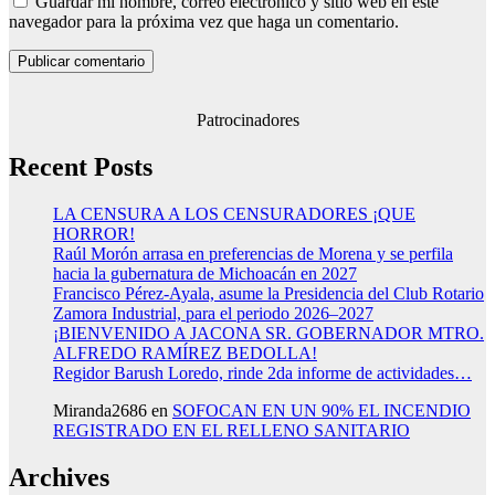
Guardar mi nombre, correo electrónico y sitio web en este
navegador para la próxima vez que haga un comentario.
Patrocinadores
Recent Posts
LA CENSURA A LOS CENSURADORES ¡QUE
HORROR!
Raúl Morón arrasa en preferencias de Morena y se perfila
hacia la gubernatura de Michoacán en 2027
Francisco Pérez-Ayala, asume la Presidencia del Club Rotario
Zamora Industrial, para el periodo 2026–2027
¡BIENVENIDO A JACONA SR. GOBERNADOR MTRO.
ALFREDO RAMÍREZ BEDOLLA!
Regidor Barush Loredo, rinde 2da informe de actividades…
Miranda2686
en
SOFOCAN EN UN 90% EL INCENDIO
REGISTRADO EN EL RELLENO SANITARIO
Archives