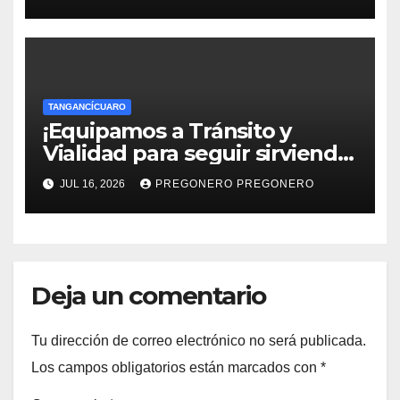
para el campo!
TANGANCÍCUARO
¡Equipamos a Tránsito y
Vialidad para seguir sirviendo
a la ciudadanía..!
JUL 16, 2026
PREGONERO PREGONERO
Deja un comentario
Tu dirección de correo electrónico no será publicada.
Los campos obligatorios están marcados con
*