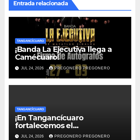
Entrada relacionada
TANGANCÍCUARO
¡Banda La Ejecutiva llega a
Camécuaro!
JUL 24, 2026
PREGONERO PREGONERO
TANGANCÍCUARO
¡En Tangancícuaro
fortalecemos el
aprovechamiento del agua
JUL 24, 2026
PREGONERO PREGONERO