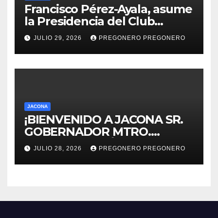
Francisco Pérez-Ayala, asume
la Presidencia del Club
Rotario Zamora Industrial,
JULIO 29, 2026
PREGONERO PREGONERO
para el periodo 2026–2027
JACONA
¡BIENVENIDO A JACONA SR.
GOBERNADOR MTRO.
ALFREDO RAMÍREZ
JULIO 28, 2026
PREGONERO PREGONERO
BEDOLLA!