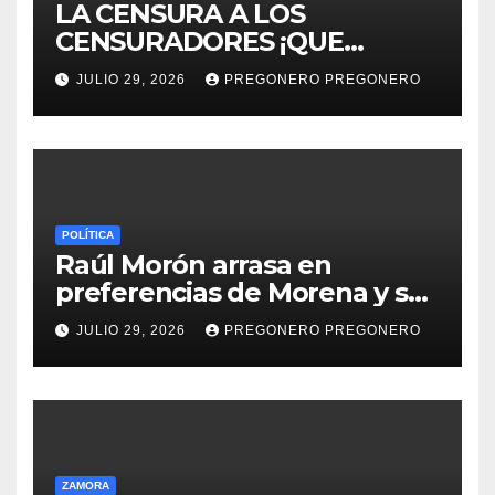
LA CENSURA A LOS
CENSURADORES ¡QUE
HORROR!
JULIO 29, 2026
PREGONERO PREGONERO
POLÍTICA
Raúl Morón arrasa en
preferencias de Morena y se
perfila hacia la gubernatura
JULIO 29, 2026
PREGONERO PREGONERO
de Michoacán en 2027
ZAMORA