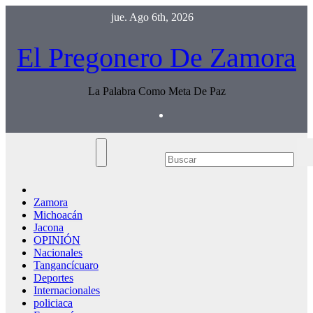
Saltar
jue. Ago 6th, 2026
al
contenido
El Pregonero De Zamora
La Palabra Como Meta De Paz
Zamora
Michoacán
Jacona
OPINIÓN
Nacionales
Tangancícuaro
Deportes
Internacionales
policiaca