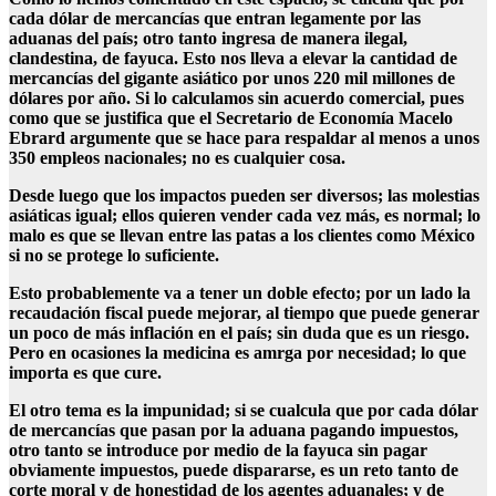
cada dólar de mercancías que entran legamente por las
aduanas del país; otro tanto ingresa de manera ilegal,
clandestina, de fayuca. Esto nos lleva a elevar la cantidad de
mercancías del gigante asiático por unos 220 mil millones de
dólares por año. Si lo calculamos sin acuerdo comercial, pues
como que se justifica que el Secretario de Economía Macelo
Ebrard argumente que se hace para respaldar al menos a unos
350 empleos nacionales; no es cualquier cosa.
Desde luego que los impactos pueden ser diversos; las molestias
asiáticas igual; ellos quieren vender cada vez más, es normal; lo
malo es que se llevan entre las patas a los clientes como México
si no se protege lo suficiente.
Esto probablemente va a tener un doble efecto; por un lado la
recaudación fiscal puede mejorar, al tiempo que puede generar
un poco de más inflación en el país; sin duda que es un riesgo.
Pero en ocasiones la medicina es amrga por necesidad; lo que
importa es que cure.
El otro tema es la impunidad; si se cualcula que por cada dólar
de mercancías que pasan por la aduana pagando impuestos,
otro tanto se introduce por medio de la fayuca sin pagar
obviamente impuestos, puede dispararse, es un reto tanto de
corte moral y de honestidad de los agentes aduanales; y de