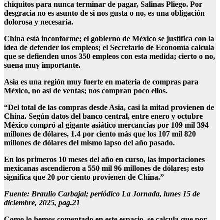
chiquitos para nunca terminar de pagar, Salinas Pliego. Por
desgracia no es asunto de si nos gusta o no, es una obligación
dolorosa y necesaria.
China está inconforme; el gobierno de México se justifica con la
idea de defender los empleos; el Secretario de Economía calcula
que se defienden unos 350 empleos con esta medida; cierto o no,
suena muy importante.
Asia es una región muy fuerte en materia de compras para
México, no así de ventas; nos compran poco ellos.
“Del total de las compras desde Asia, casi la mitad provienen de
China. Según datos del banco central, entre enero y octubre
México compró al gigante asiático mercancías por 109 mil 394
millones de dólares, 1.4 por ciento más que los 107 mil 820
millones de dólares del mismo lapso del año pasado.
En los primeros 10 meses del año en curso, las importaciones
mexicanas ascendieron a 550 mil 96 millones de dólares; esto
significa que 20 por ciento provienen de China.”
Fuente: Braulio Carbajal; periódico La Jornada, lunes 15 de
diciembre, 2025, pag.21
Como lo hemos comentado en este espacio, se calcula que por