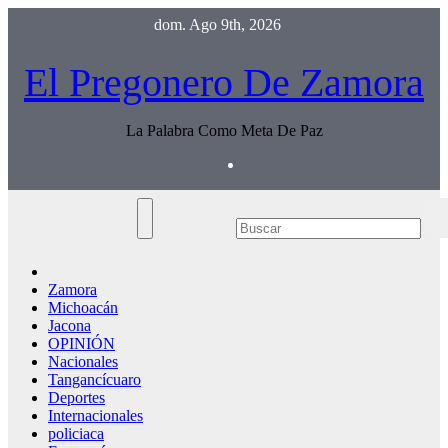
Saltar
dom. Ago 9th, 2026
al
contenido
El Pregonero De Zamora
La Palabra Como Meta De Paz
Zamora
Michoacán
Jacona
OPINIÓN
Nacionales
Tangancícuaro
Deportes
Internacionales
policiaca