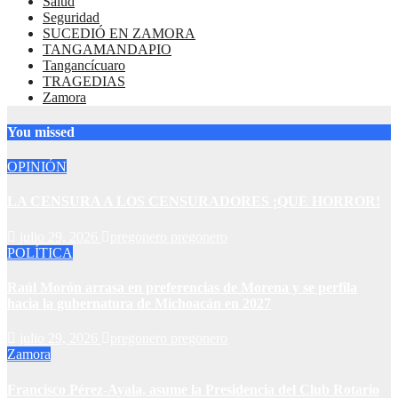
Salud
Seguridad
SUCEDIÓ EN ZAMORA
TANGAMANDAPIO
Tangancícuaro
TRAGEDIAS
Zamora
You missed
OPINIÓN
LA CENSURA A LOS CENSURADORES ¡QUE HORROR!
julio 29, 2026
pregonero pregonero
POLÍTICA
Raúl Morón arrasa en preferencias de Morena y se perfila
hacia la gubernatura de Michoacán en 2027
julio 29, 2026
pregonero pregonero
Zamora
Francisco Pérez-Ayala, asume la Presidencia del Club Rotario