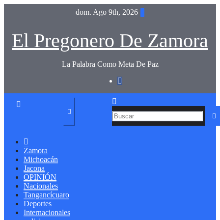
Saltar
dom. Ago 9th, 2026
al
contenido
El Pregonero De Zamora
La Palabra Como Meta De Paz
Zamora
Michoacán
Jacona
OPINIÓN
Nacionales
Tangancícuaro
Deportes
Internacionales