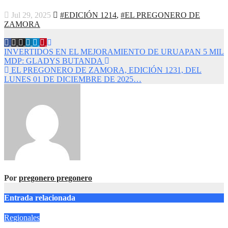
Jul 29, 2025
#EDICIÓN 1214
,
#EL PREGONERO DE
ZAMORA
Navegación
INVERTIDOS EN EL MEJORAMIENTO DE URUAPAN 5 MIL
MDP: GLADYS BUTANDA
de
EL PREGONERO DE ZAMORA, EDICIÓN 1231, DEL
entradas
LUNES 01 DE DICIEMBRE DE 2025…
Por
pregonero pregonero
Entrada relacionada
Regionales