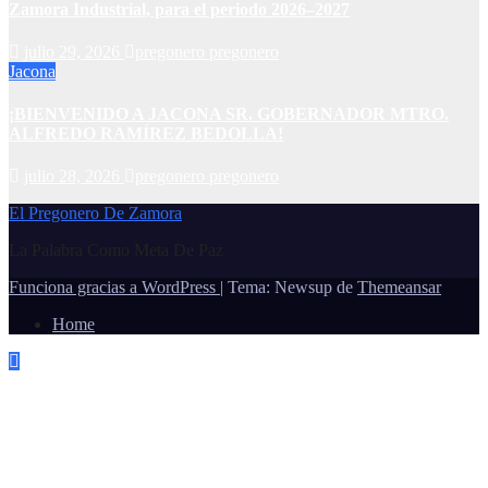
Zamora Industrial, para el periodo 2026–2027
julio 29, 2026
pregonero pregonero
Jacona
¡BIENVENIDO A JACONA SR. GOBERNADOR MTRO.
ALFREDO RAMÍREZ BEDOLLA!
julio 28, 2026
pregonero pregonero
El Pregonero De Zamora
La Palabra Como Meta De Paz
Funciona gracias a WordPress
|
Tema: Newsup de
Themeansar
Home