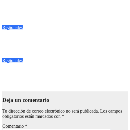
EL PREGONERO DE ZAMORA, EDICIÓN 1259, DEL
MIÉRCOLES 01 DE JULIO DE 2026…
Jul 2, 2026
pregonero pregonero
Regionales
Sábado 18 y domingo 19 de abril el teleférico de Uruapan será
gratis: Gladyz Butanda
Abr 16, 2026
pregonero pregonero
Regionales
EL PREGONERO DE ZAMORA, EDICIÓN 1249, DEL
MARTES 14 DE ABRIL DE 2026…
Abr 16, 2026
pregonero pregonero
Deja un comentario
Tu dirección de correo electrónico no será publicada.
Los campos
obligatorios están marcados con
*
Comentario
*