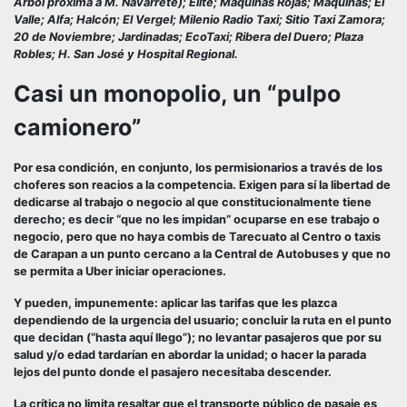
Arbol próxima a M. Navarrete); Elite; Máquinas Rojas; Máquinas; El
Valle; Alfa; Halcón; El Vergel; Milenio Radio Taxi; Sitio Taxi Zamora;
20 de Noviembre; Jardinadas; EcoTaxi; Ribera del Duero; Plaza
Robles; H. San José y Hospital Regional.
Casi un monopolio, un “pulpo
camionero”
Por esa condición, en conjunto, los permisionarios a través de los
choferes son reacios a la competencia. Exigen para sí la libertad de
dedicarse al trabajo o negocio al que constitucionalmente tiene
derecho; es decir “que no les impidan” ocuparse en ese trabajo o
negocio, pero que no haya combis de Tarecuato al Centro o taxis
de Carapan a un punto cercano a la Central de Autobuses y que no
se permita a Uber iniciar operaciones.
Y pueden, impunemente: aplicar las tarifas que les plazca
dependiendo de la urgencia del usuario; concluir la ruta en el punto
que decidan (“hasta aquí llego”); no levantar pasajeros que por su
salud y/o edad tardarían en abordar la unidad; o hacer la parada
lejos del punto donde el pasajero necesitaba descender.
La crítica no limita resaltar que el transporte público de pasaje es