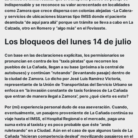
indispensable y se reconoce su valor acrecentado en localidades
como Zamora que crece dispersa con colonias alejadas -La Calera-
y servicios de ubicaciones bizarras tipo IMSS donde el paciente
deambula “de aquí para allá” porque un trámite se lleva a cabo en La
Calzada, otro en Romero y “algo más” en el Fovissste.
Los bloqueos del lunes 14 de julio
Con base en las declaraciones explícitas, los permisionarios se
pronuncian en contra de los “taxis piratas” que recorren los
pueblos de La Cañada, llegan a su base (próxima a la central de
autobuses) y continúan “ruteando” (levantando pasaje) dentro de
la ciudad de Zamora. Lo dicho por José Luis Ramírez Victoria,
representante de la Unión de Transportistas del Servicio Urbano se
enfoca en “la invasión constante de taxis foráneos de La Cañada
que entran de manera ilegal a Zamora”, pero ¿qué cierto es esto?
Por (mi) experiencia personal dudo de esa aseveración. Cuando,
eventualmente, un pasajero proveniente de La Cañada continúa su
viaje hasta el IMSS, el Hospital Regional o el mercado, paga una
suma extra al taxista y es poco probable que éste “ande
ruleteando” en a Ciudad. Aún en el caso de que algunos taxis de La
Cañada “hicieran competencia desleal” movilizando pasajeros en el