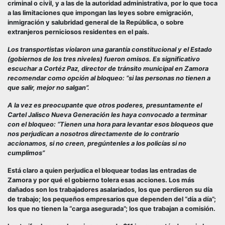
criminal o civil, y a las de la autoridad administrativa, por lo que toca
a las limitaciones que impongan las leyes sobre emigración,
inmigración y salubridad general de la República, o sobre
extranjeros perniciosos residentes en el país.
Los transportistas violaron una garantía constitucional y el Estado
(gobiernos de los tres niveles) fueron omisos. Es significativo
escuchar a Cortéz Paz, director de tránsito municipal en Zamora
recomendar como opción al bloqueo: “si las personas no tienen a
que salir, mejor no salgan”.
A la vez es preocupante que otros poderes, presuntamente el
Cartel Jalisco Nueva Generación les haya convocado a terminar
con el bloqueo: “Tienen una hora para levantar esos bloqueos que
nos perjudican a nosotros directamente de lo contrario
accionamos, si no creen, pregúntenles a los policías si no
cumplimos”
Está claro a quien perjudica el bloquear todas las entradas de
Zamora y por qué el gobierno tolera esas acciones. Los más
dañados son los trabajadores asalariados, los que perdieron su día
de trabajo; los pequeños empresarios que dependen del “día a día”;
los que no tienen la “carga asegurada”; los que trabajan a comisión.