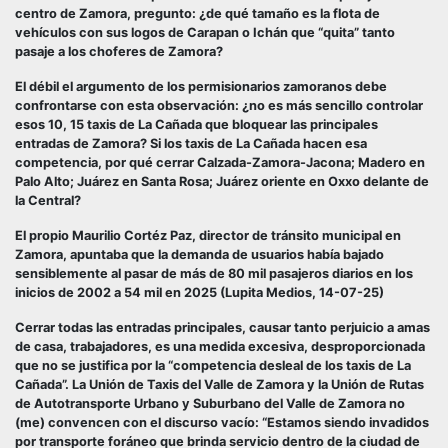
centro de Zamora, pregunto: ¿de qué tamaño es la flota de
vehículos con sus logos de Carapan o Ichán que “quita” tanto
pasaje a los choferes de Zamora?
El débil el argumento de los permisionarios zamoranos debe
confrontarse con esta observación: ¿no es más sencillo controlar
esos 10, 15 taxis de La Cañada que bloquear las principales
entradas de Zamora? Si los taxis de La Cañada hacen esa
competencia, por qué cerrar Calzada-Zamora-Jacona; Madero en
Palo Alto; Juárez en Santa Rosa; Juárez oriente en Oxxo delante de
la Central?
El propio Maurilio Cortéz Paz, director de tránsito municipal en
Zamora, apuntaba que la demanda de usuarios había bajado
sensiblemente al pasar de más de 80 mil pasajeros diarios en los
inicios de 2002 a 54 mil en 2025 (Lupita Medios, 14-07-25)
Cerrar todas las entradas principales, causar tanto perjuicio a amas
de casa, trabajadores, es una medida excesiva, desproporcionada
que no se justifica por la “competencia desleal de los taxis de La
Cañada”. La Unión de Taxis del Valle de Zamora y la Unión de Rutas
de Autotransporte Urbano y Suburbano del Valle de Zamora no
(me) convencen con el discurso vacío: “Estamos siendo invadidos
por transporte foráneo que brinda servicio dentro de la ciudad de