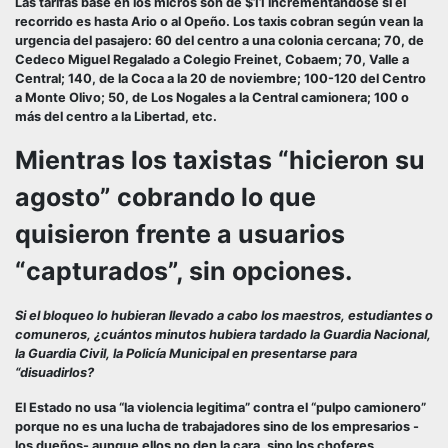
Las tarifas base en los micros son de $11 incrementándose si el
recorrido es hasta Ario o al Opeño. Los taxis cobran según vean la
urgencia del pasajero: 60 del centro a una colonia cercana; 70, de
Cedeco Miguel Regalado a Colegio Freinet, Cobaem; 70, Valle a
Central; 140, de la Coca a la 20 de noviembre; 100-120 del Centro
a Monte Olivo; 50, de Los Nogales a la Central camionera; 100 o
más del centro a la Libertad, etc.
Mientras los taxistas “hicieron su
agosto” cobrando lo que
quisieron frente a usuarios
“capturados”, sin opciones.
Si el bloqueo lo hubieran llevado a cabo los maestros, estudiantes o
comuneros, ¿cuántos minutos hubiera tardado la Guardia Nacional,
la Guardia Civil, la Policía Municipal en presentarse para
“disuadirlos?
El Estado no usa “la violencia legitima” contra el “pulpo camionero”
porque no es una lucha de trabajadores sino de los empresarios -
los dueños- aunque ellos no den la cara, sino los choferes.