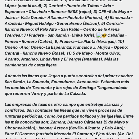
López (combi azul); 2) Central – Puente de Tubos – Ario –
Esperanza – Chavinda – Romero-IMSS (rojos); 3) CFE -5 de Mayo –
Juárez- Valle Dorado- Altamira – Pochote (Pericos); 4) Rinconada -
Arboleda- Miguel Hidalgo -Generalísimo (Enlace); 5) Central –
Rancho Nuevo; 6) Palo Alto – San Pablo – Cerrito de la Arena
(Verdes); 7) Pradera – San Ramón -Univa (Gris);
Cabañas –
Pemex – Romero (Cafés); 9) Pradera – La Planta (Naranjas); 10)
Opeño -Ario; Opeño-La Esperanza; Francisco J. Mújica – Opeño;
Central – Rancho Nuevo (Rosa); 11) 5 de Mayo -Monte Olivo;,
Acanto, Atacheo, Lindavista y El Vergel (amarillos). Más las
camionetas de carga ligera.
Además las líneas que llegan a puntos centrales del primer cuadro:
San Simón, La Sauceda, Ecuandureo, Atecucario, Patamban más
las combis de Tarecuato y los rojos de Santiago Tangamandapio
que recorren Virrey y parte de La Calzada.
Las empresas de taxis es otro campo que entreteje alianzas y
conflictos. Son contadas las líneas que no viven procesos de
rupturas periódicas, como los partidos políticos y las iglesias. Entre
las más conocidas son: Zamora; Dámaso Cárdenas (5 de Mayo y
Circunvalación); Jacona; Azteca (Sevilla-Alicante y Palo Alto);
Plus; El Carmen (costado Mercado El Carmen); Ejecutivos (Av. Del