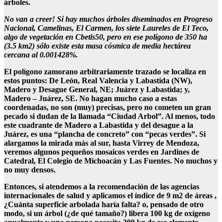
árboles.
No van a creer! Sí hay muchos árboles diseminados en Progreso
Nacional, Camelinas, El Carmen, los siete Laureles de El Teco,
algo de vegetación en Cbetis50, pero en ese polígono de 350 ha
(3.5 km2) sólo existe esta masa cósmica de media hectárea
cercana al 0.001428%.
El polígono zamorano arbitrariamente trazado se localiza en
estos puntos: De León, Real Valencia y Labastida (NW),
Madero y Desague General, NE; Juárez y Labastida; y,
Madero – Juárez, SE. No hagan mucho caso a estas
coordenadas, no son (muy) precisas, pero no cometen un gran
pecado si dudan de la llamada “Ciudad Arbol”. Al menos, todo
este cuadrante de Madero a Labastida y del desague a la
Juárez, es una “plancha de concreto” con “pecas verdes”. Si
alargamos la mirada más al sur, hasta Virrey de Mendoza,
veremos algunos pequeños mosaicos verdes en Jardines de
Catedral, El Colegio de Michoacán y Las Fuentes. No muchos y
no muy densos.
Entonces, si atendemos a la recomendación de las agencias
internacionales de salud y aplicamos el índice de 9 m2 de áreas ,
¿Cuánta superficie arbolada haría falta? o, pensado de otro
modo, si un árbol (¿de qué tamaño?) libera 100 kg de oxígeno