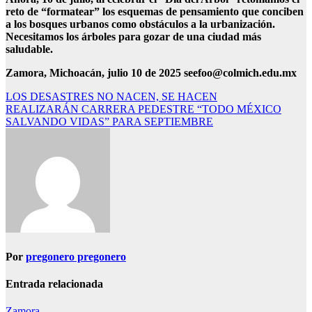
reto de “formatear” los esquemas de pensamiento que conciben
a los bosques urbanos como obstáculos a la urbanización.
Necesitamos los árboles para gozar de una ciudad más
saludable.
Zamora, Michoacán, julio 10 de 2025 seefoo@colmich.edu.mx
Navegación
LOS DESASTRES NO NACEN, SE HACEN
REALIZARÁN CARRERA PEDESTRE “TODO MÉXICO
de
SALVANDO VIDAS” PARA SEPTIEMBRE
entradas
Por
pregonero pregonero
Entrada relacionada
Zamora