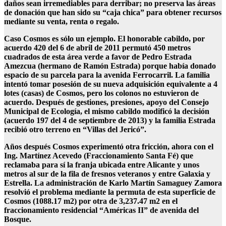
daños sean irremediables para derribar; no preserva las áreas
de donación que han sido su “caja chica” para obtener recursos
mediante su venta, renta o regalo.
Caso Cosmos es sólo un ejemplo. El honorable cabildo, por
acuerdo 420 del 6 de abril de 2011 permutó 450 metros
cuadrados de esta área verde a favor de Pedro Estrada
Amezcua (hermano de Ramón Estrada) porque había donado
espacio de su parcela para la avenida Ferrocarril. La familia
intentó tomar posesión de su nueva adquisición equivalente a 4
lotes (casas) de Cosmos, pero los colonos no estuvieron de
acuerdo. Después de gestiones, presiones, apoyo del Consejo
Municipal de Ecología, el mismo cabildo modificó la decisión
(acuerdo 197 del 4 de septiembre de 2013) y la familia Estrada
recibió otro terreno en “Villas del Jericó”.
Años después Cosmos experimentó otra fricción, ahora con el
Ing. Martínez Acevedo (Fraccionamiento Santa Fé) que
reclamaba para sí la franja ubicada entre Alicante y unos
metros al sur de la fila de fresnos veteranos y entre Galaxia y
Estrella. La administración de Karlo Martín Samaguey Zamora
resolvió el problema mediante la permuta de esta superficie de
Cosmos (1088.17 m2) por otra de 3,237.47 m2 en el
fraccionamiento residencial “Américas II” de avenida del
Bosque.