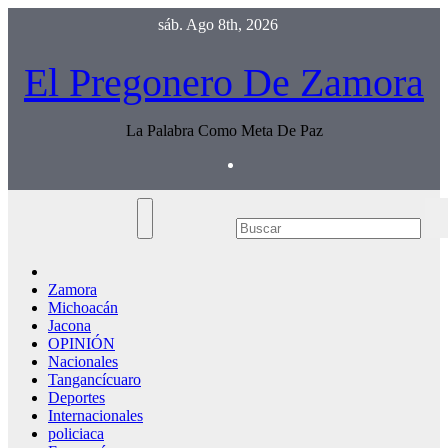
Saltar
sáb. Ago 8th, 2026
al
contenido
El Pregonero De Zamora
La Palabra Como Meta De Paz
Zamora
Michoacán
Jacona
OPINIÓN
Nacionales
Tangancícuaro
Deportes
Internacionales
policiaca