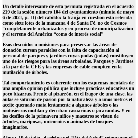
Un detalle interesante de esta permuta registrada en el acuerdo
219 de la sesión número 104 del ayuntamiento (minuta de mayo
6 de 2021, p. 11) del cabildo: la franja en cuestión está referida
como siete lotes de la manzana 4 de Santa Fé, no de Cosmos
“completamente urbanizados y en proceso de municipalización
y el terreno del América “como de interés social”
Esos descuidos u omisiones para preservar las áreas de
donación cursan paralelos con la falta de capacitación al
personal de parques y jardines cuyas podas (jodas) constituyen
uno de los riesgos para las áreas arboladas. Parques y Jardines
a la par de la CFE y las empresas de cable compiten en la
mutilación de árboles.
Tal comportamiento es coherente con los esquemas mentales de
una amplia opinión pública que incluye prácticas educativas un
poco bizarras. Frente al pizarrón, en el fragor de una clase, las
aulas se saturan de pasión por la naturaleza y a unos metros el
aceite quemado mata lentamente a algunos árboles o las
motosierras mutilan y derriban casuarinas o jacarandas. Y en
los desfiles de la primavera niños y maestros se visten de
árboles, mariposas, unicornios o animales de bosques
imaginarios.
Ahora, 10 de julio, al celebrar el “Día del Arbol” retomamos el