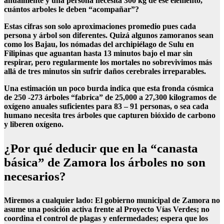
anualmente y una persona necesita 300 kg de ese elemento,
cuántos arboles le deben “acompañar”?
Estas cifras son solo aproximaciones promedio pues cada
persona y árbol son diferentes. Quizá algunos zamoranos sean
como los Bajau, los nómadas del archipiélago de Sulu en
Filipinas que aguantan hasta 13 minutos bajo el mar sin
respirar, pero regularmente los mortales no sobrevivimos más
allá de tres minutos sin sufrir daños cerebrales irreparables.
Una estimación un poco burda indica que esta fronda cósmica
de 250 -273 árboles “fabrica” de 25,000 a 27,300 kilogramos de
oxígeno anuales suficientes para 83 – 91 personas, o sea cada
humano necesita tres árboles que capturen bióxido de carbono
y liberen oxígeno.
¿Por qué deducir que en la “canasta
básica” de Zamora los árboles no son
necesarios?
Miremos a cualquier lado: El gobierno municipal de Zamora no
asume una posición activa frente al Proyecto Vías Verdes; no
coordina el control de plagas y enfermedades; espera que los