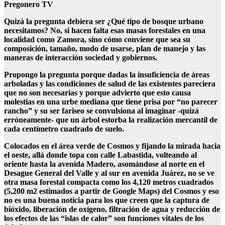
Pregonero TV
Quizá la pregunta debiera ser ¿Qué tipo de bosque urbano
necesitamos? No, si hacen falta esas masas forestales en una
localidad como Zamora, sino cómo conviene que sea su
composición, tamaño, modo de usarse, plan de manejo y las
maneras de interacción sociedad y gobiernos.
Propongo la pregunta porque dadas la insuficiencia de áreas
arboladas y las condiciones de salud de las existentes pareciera
que no son necesarias y porque advierto que esto causa
molestias en una urbe mediana que tiene prisa por “no parecer
rancho” y su ser fariseo se convulsiona al imaginar -quizá
erróneamente- que un árbol estorba la realización mercantil de
cada centímetro cuadrado de suelo.
Colocados en el área verde de Cosmos y fijando la mirada hacia
el oeste, allá donde topa con calle Labastida, volteando al
oriente hasta la avenida Madero, asomándose al norte en el
Desague General del Valle y al sur en avenida Juárez, no se ve
otra masa forestal compacta como los 4,120 metros cuadrados
(5,200 m2 estimados a partir de Google Maps) del Cosmos y eso
no es una buena noticia para los que creen que la captura de
bióxido, liberación de oxígeno, filtración de agua y reducción de
los efectos de las “islas de calor” son funciones vitales de los