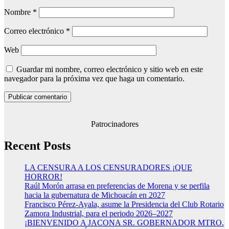
Nombre
*
Correo electrónico
*
Web
Guardar mi nombre, correo electrónico y sitio web en este
navegador para la próxima vez que haga un comentario.
Patrocinadores
Recent Posts
LA CENSURA A LOS CENSURADORES ¡QUE
HORROR!
Raúl Morón arrasa en preferencias de Morena y se perfila
hacia la gubernatura de Michoacán en 2027
Francisco Pérez-Ayala, asume la Presidencia del Club Rotario
Zamora Industrial, para el periodo 2026–2027
¡BIENVENIDO A JACONA SR. GOBERNADOR MTRO.