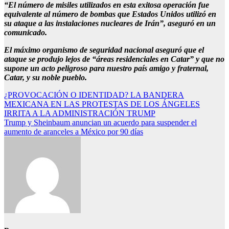
“El número de misiles utilizados en esta exitosa operación fue
equivalente al número de bombas que Estados Unidos utilizó en
su ataque a las instalaciones nucleares de Irán”, aseguró en un
comunicado.
El máximo organismo de seguridad nacional aseguró que el
ataque se produjo lejos de “áreas residenciales en Catar” y que no
supone un acto peligroso para nuestro país amigo y fraternal,
Catar, y su noble pueblo.
Navegación
¿PROVOCACIÓN O IDENTIDAD? LA BANDERA
MEXICANA EN LAS PROTESTAS DE LOS ÁNGELES
de
IRRITA A LA ADMINISTRACIÓN TRUMP
entradas
Trump y Sheinbaum anuncian un acuerdo para suspender el
aumento de aranceles a México por 90 días