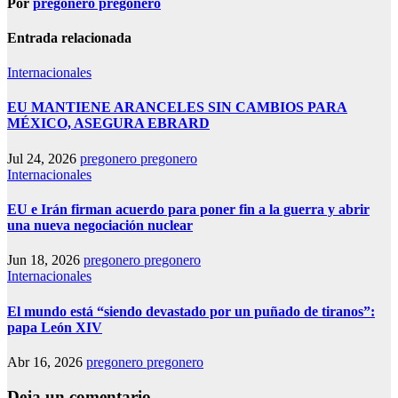
Por
pregonero pregonero
Entrada relacionada
Internacionales
EU MANTIENE ARANCELES SIN CAMBIOS PARA
MÉXICO, ASEGURA EBRARD
Jul 24, 2026
pregonero pregonero
Internacionales
EU e Irán firman acuerdo para poner fin a la guerra y abrir
una nueva negociación nuclear
Jun 18, 2026
pregonero pregonero
Internacionales
El mundo está “siendo devastado por un puñado de tiranos”:
papa León XIV
Abr 16, 2026
pregonero pregonero
Deja un comentario