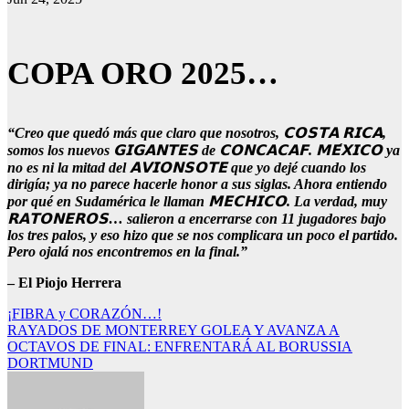
COPA ORO 2025…
“Creo que quedó más que claro que nosotros, 𝗖𝗢𝗦𝗧𝗔 𝗥𝗜𝗖𝗔,
somos los nuevos 𝗚𝗜𝗚𝗔𝗡𝗧𝗘𝗦 de 𝗖𝗢𝗡𝗖𝗔𝗖𝗔𝗙. 𝗠𝗘́𝗫𝗜𝗖𝗢 ya
no es ni la mitad del 𝗔𝗩𝗜𝗢𝗡𝗦𝗢𝗧𝗘 que yo dejé cuando los
dirigía; ya no parece hacerle honor a sus siglas. Ahora entiendo
por qué en Sudamérica le llaman 𝗠𝗘𝗖𝗛𝗜𝗖𝗢. La verdad, muy
𝗥𝗔𝗧𝗢𝗡𝗘𝗥𝗢𝗦… salieron a encerrarse con 11 jugadores bajo
los tres palos, y eso hizo que se nos complicara un poco el partido.
Pero ojalá nos encontremos en la final.”
– El Piojo Herrera
Navegación
¡FIBRA y CORAZÓN…!
RAYADOS DE MONTERREY GOLEA Y AVANZA A
de
OCTAVOS DE FINAL: ENFRENTARÁ AL BORUSSIA
entradas
DORTMUND