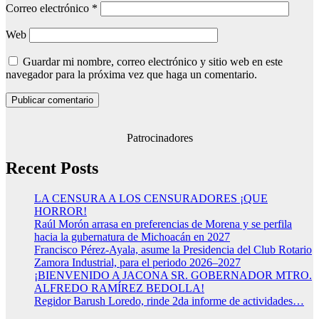
Correo electrónico
*
Web
Guardar mi nombre, correo electrónico y sitio web en este
navegador para la próxima vez que haga un comentario.
Patrocinadores
Recent Posts
LA CENSURA A LOS CENSURADORES ¡QUE
HORROR!
Raúl Morón arrasa en preferencias de Morena y se perfila
hacia la gubernatura de Michoacán en 2027
Francisco Pérez-Ayala, asume la Presidencia del Club Rotario
Zamora Industrial, para el periodo 2026–2027
¡BIENVENIDO A JACONA SR. GOBERNADOR MTRO.
ALFREDO RAMÍREZ BEDOLLA!
Regidor Barush Loredo, rinde 2da informe de actividades…