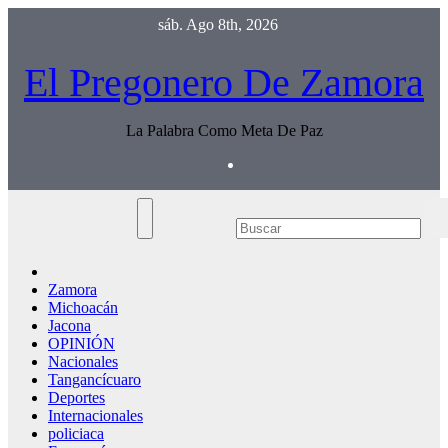
Saltar
sáb. Ago 8th, 2026
al
contenido
El Pregonero De Zamora
La Palabra Como Meta De Paz
Zamora
Michoacán
Jacona
OPINIÓN
Nacionales
Tangancícuaro
Deportes
Internacionales
policiaca