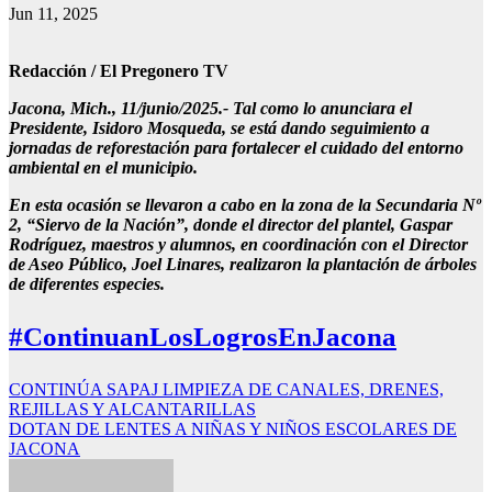
Jun 11, 2025
Redacción / El Pregonero TV
Jacona, Mich., 11/junio/2025.- Tal como lo anunciara el
Presidente, Isidoro Mosqueda, se está dando seguimiento a
jornadas de reforestación para fortalecer el cuidado del entorno
ambiental en el municipio.
En esta ocasión se llevaron a cabo en la zona de la Secundaria Nº
2, “Siervo de la Nación”, donde el director del plantel, Gaspar
Rodríguez, maestros y alumnos, en coordinación con el Director
de Aseo Público, Joel Linares, realizaron la plantación de árboles
de diferentes especies.
#ContinuanLosLogrosEnJacona
Navegación
CONTINÚA SAPAJ LIMPIEZA DE CANALES, DRENES,
REJILLAS Y ALCANTARILLAS
de
DOTAN DE LENTES A NIÑAS Y NIÑOS ESCOLARES DE
entradas
JACONA