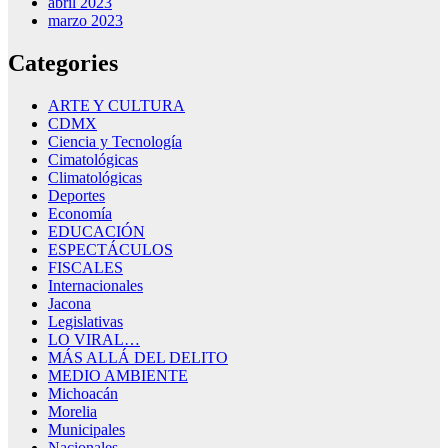
abril 2023
marzo 2023
Categories
ARTE Y CULTURA
CDMX
Ciencia y Tecnología
Cimatológicas
Climatológicas
Deportes
Economía
EDUCACIÓN
ESPECTÁCULOS
FISCALES
Internacionales
Jacona
Legislativas
LO VIRAL…
MÁS ALLÁ DEL DELITO
MEDIO AMBIENTE
Michoacán
Morelia
Municipales
Nacionales