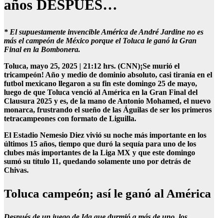
años DESPUÉS…
* El supuestamente invencible América de André Jardine no es
más el campeón de México porque el Toluca le ganó la Gran
Final en la Bombonera.
Toluca, mayo 25, 2025 | 21:12 hrs. (CNN)¡Se murió el
tricampeón! Año y medio de dominio absoluto, casi tiranía en el
futbol mexicano llegaron a su fin este domingo 25 de mayo,
luego de que Toluca venció al América en la Gran Final del
Clausura 2025 y es, de la mano de Antonio Mohamed, el nuevo
monarca, frustrando el sueño de las Águilas de ser los primeros
tetracampeones con formato de Liguilla.
El Estadio Nemesio Diez vivió su noche más importante en los
últimos 15 años, tiempo que duró la sequía para uno de los
clubes más importantes de la Liga MX y que este domingo
sumó su título 11, quedando solamente uno por detrás de
Chivas.
Toluca campeón; así le ganó al América
Después de un juego de Ida que durmió a más de uno, los