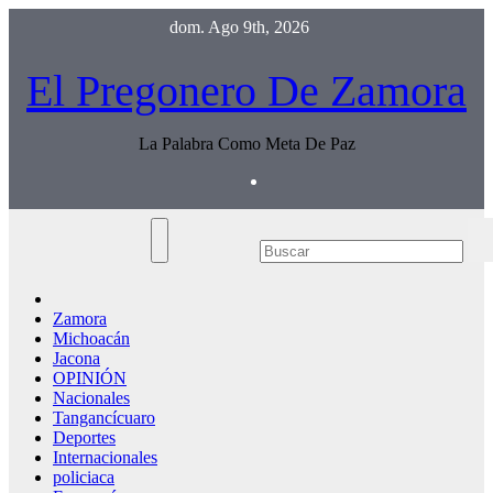
Saltar
dom. Ago 9th, 2026
al
contenido
El Pregonero De Zamora
La Palabra Como Meta De Paz
Zamora
Michoacán
Jacona
OPINIÓN
Nacionales
Tangancícuaro
Deportes
Internacionales
policiaca