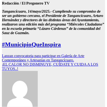
Redacción / El Pregonero TV
Tangancícuaro, 14/mayo/2025.- Cumpliendo su compromiso de
ser un gobierno cercano, el Presidente de Tangancícuaro, Arturo
Hernández y directores de las distintas áreas del Ayuntamiento,
realizaron una edición más del programa “Miércoles Ciudadano”
en la escuela primaria “Lázaro Cárdenas” de la comunidad del
Sauz de Guzmán.
#MunicipioQueInspira
Navegación
Lanzan convocatoria para participar en Galería de Arte
Contemporáneo y Artesanías en Tangancícuaro.
de
¡EL CALOR NO DISMINUYE, CUÍDATE Y CUIDA A LOS
entradas
TUYOS..!